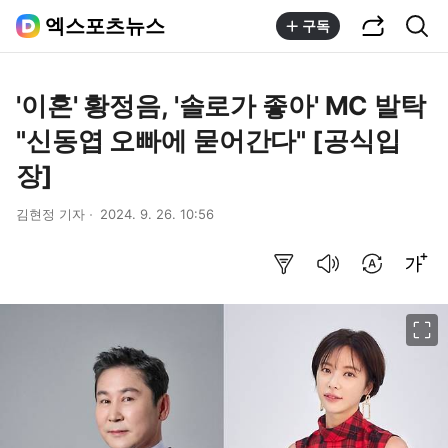
공유하기
통합검색
엑스포츠뉴스
구독
'이혼' 황정음, '솔로가 좋아' MC 발탁
"신동엽 오빠에 묻어간다" [공식입
장]
김현정 기자
2024. 9. 26. 10:56
요약보기
음성으로 듣기
번역 설정
글씨크기 조절하기
이미지 크게 보기