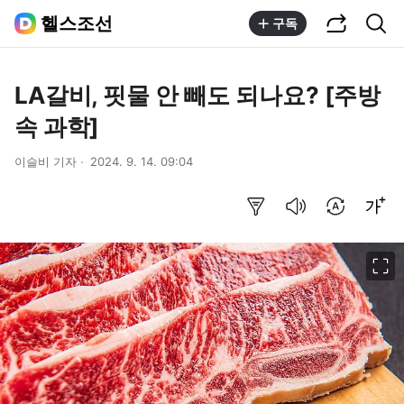
공유하기
통합검색
헬스조선
구독
LA갈비, 핏물 안 빼도 되나요? [주방
속 과학]
이슬비 기자
2024. 9. 14. 09:04
요약보기
음성으로 듣기
번역 설정
글씨크기 조절하기
이미지 크게 보기