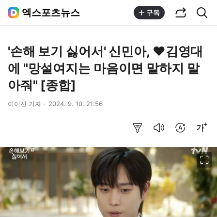
공유하기
통합검색
엑스포츠뉴스
구독
'손해 보기 싫어서' 신민아, ♥김영대
에 "망설여지는 마음이면 말하지 말
아줘" [종합]
이이진 기자
2024. 9. 10. 21:56
요약보기
음성으로 듣기
번역 설정
글씨크기 조절하기
이미지 크게 보기