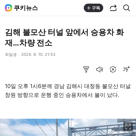
공유하기
통합검색
쿠키뉴스
구독
김해 불모산 터널 앞에서 승용차 화
재…차량 전소
최일생
2024. 9. 10. 21:53
요약보기
음성으로 듣기
번역 설정
글씨크기 조절하기
10일 오후 1시6분께 경남 김해시 대청동 불모산 터널
창원 방향으로 운행 중인 승용차에서 불이 났다.
이미지 크게 보기