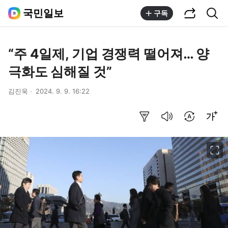
공유하기
통합검색
국민일보
구독
“주 4일제, 기업 경쟁력 떨어져… 양
극화도 심해질 것”
김진욱
2024. 9. 9. 16:22
요약보기
음성으로 듣기
번역 설정
글씨크기 조절하기
이미지 크게 보기