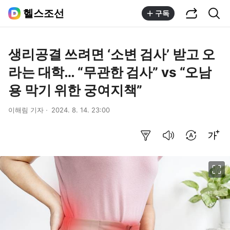
공유하기
통합검색
헬스조선
구독
생리공결 쓰려면 ‘소변 검사’ 받고 오
라는 대학… “무관한 검사” vs “오남
용 막기 위한 궁여지책”
이해림 기자
2024. 8. 14. 23:00
요약보기
음성으로 듣기
번역 설정
글씨크기 조절하기
이미지 크게 보기