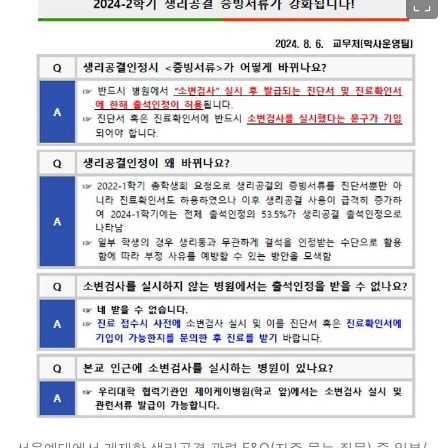
서울예대에서 게재한 생리공결 관련 F&Q(자주 묻는 질문)​ 중 일부/