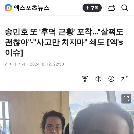
공유하기
통합검색
엑스포츠뉴스
구독
송민호 또 '후덕 근황' 포착…"살쪄도
괜찮아"·"사고만 치지마" 쇄도 [엑's
이슈]
김예나 기자
2024. 8. 12. 22:50
요약보기
음성으로 듣기
번역 설정
글씨크기 조절하기
이미지 크게 보기