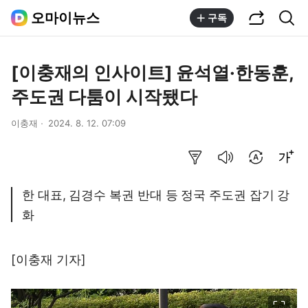
공유하기
통합검색
오마이뉴스
구독
[이충재의 인사이트] 윤석열·한동훈,
주도권 다툼이 시작됐다
이충재
2024. 8. 12. 07:09
요약보기
음성으로 듣기
번역 설정
글씨크기 조절하기
한 대표, 김경수 복권 반대 등 정국 주도권 잡기 강
화
[이충재 기자]
이미지 크게 보기