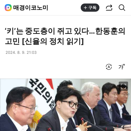
공유하기
통합검색
매경이코노미
구독
‘키’는 중도층이 쥐고 있다…한동훈의
고민 [신율의 정치 읽기]
2024. 8. 9. 21:03
번역 설정
글씨크기 조절하기
이미지 크게 보기