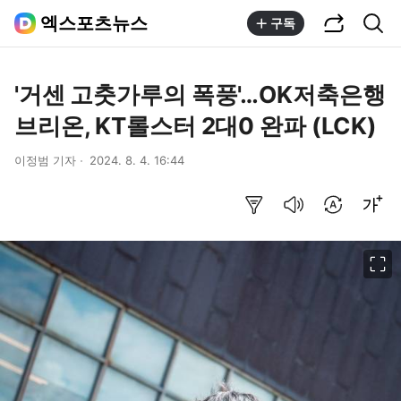
공유하기
통합검색
엑스포츠뉴스
구독
'거센 고춧가루의 폭풍'…OK저축은행
브리온, KT롤스터 2대0 완파 (LCK)
이정범 기자
2024. 8. 4. 16:44
요약보기
음성으로 듣기
번역 설정
글씨크기 조절하기
이미지 크게 보기