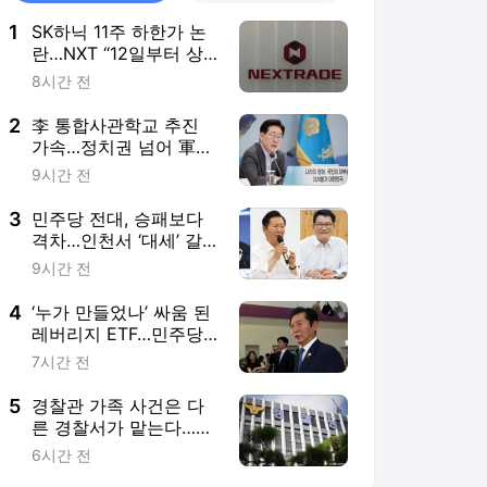
1
SK하닉 11주 하한가 논
란…NXT “12일부터 상·
하한가 주문 금지”
8시간 전
2
李 통합사관학교 추진
가속…정치권 넘어 軍
원로까지 반발
9시간 전
3
민주당 전대, 승패보다
격차…인천서 ‘대세’ 갈
릴까
9시간 전
4
‘누가 만들었나’ 싸움 된
레버리지 ETF…민주당
책임 공방
7시간 전
5
경찰관 가족 사건은 다
른 경찰서가 맡는다…9
월부터 상피제 시행
6시간 전