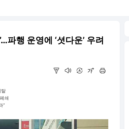
…파행 운영에 ‘셧다운’ 우려
요약보기
음성으로 듣기
번역 설정
글씨크기 조절하기
인쇄하기
이탈
 폐쇄
과”