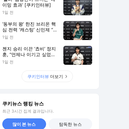
이밍 효과’ [쿠키인터뷰]
1일 전
‘동부의 왕’ 한진 브리온 핵
심 전력 ‘캐스팅’ 신민제 “팬
들에게 좋은 경기력으로 보
1일 전
답할 것” [쿠키 인터뷰]
젠지 승리 이끈 ‘쵸비’ 정지
훈, “언제나 이기고 싶었다”
[쿠키인터뷰]
1일 전
쿠키인터뷰
더보기
쿠키뉴스 랭킹 뉴스
최근 3시간 집계 결과입니다.
많이 본 뉴스
탐독한 뉴스