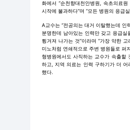
화에서 “순천향대천안병원, 속초의료원 
시작에 불과하다”며 “모든 병원의 응급
A교수는 “전공의는 대거 이탈했는데 인력
분명한데 남아있는 인력만 갖고 응급실을
튕겨져 나가는 것”이라며 “가장 약한 
미노처럼 연쇄적으로 주변 병원들로 퍼져
형병원에서도 사직하는 교수가 속출할 것
하고, 지역 의료는 인력 구하기가 더 
했다.
양혁준 가천대길병원 응급의학과 교수는 
를 살리겠단 정부가 오히려 상황을 악화
태가 장기화되다 보니 의료진의 피로가 
하고 붕괴한다”라며 “응급센터 운영 시간
응급의학과 의사단체는 응급의료가 소생 