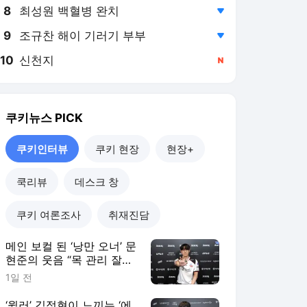
8
최성원 백혈병 완치
,하락
9
조규찬 해이 기러기 부부
,하락
10
신천지
,신규
쿠키뉴스
PICK
쿠키인터뷰
쿠키 현장
현장+
쿡리뷰
데스크 창
쿠키 여론조사
취재진담
메인 보컬 된 ‘낭만 오너’ 문
현준의 웃음 “목 관리 잘해
야죠” [쿠키인터뷰]
1일 전
‘윌러’ 김정현이 느끼는 ‘에