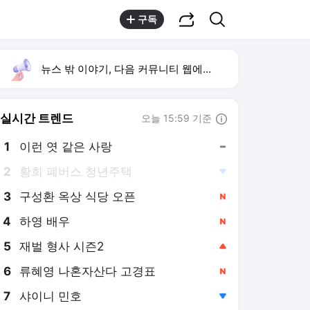
공유하기
검색
구독
뉴스 밖 이야기, 다음 커뮤니티 웹에서 보기
실시간 트렌드
오늘 15:59 기준
툴팁보기
1
이런 엿 같은 사랑
,유지
2
황희 폐버스 청년주택
,하락
3
구성환 옥상 식당 오픈
,신규
4
하영 배우
,신규
5
재벌 형사 시즌2
,상승
6
류혜영 나혼자산다 고경표
,신규
7
샤이니 민호
,하락