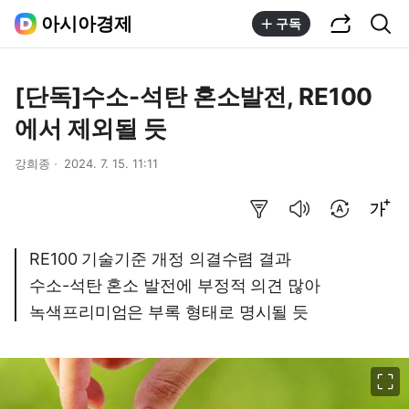
공유하기
통합검색
아시아경제
구독
[단독]수소-석탄 혼소발전, RE100
에서 제외될 듯
강희종
2024. 7. 15. 11:11
요약보기
음성으로 듣기
번역 설정
글씨크기 조절하기
RE100 기술기준 개정 의결수렴 결과
수소-석탄 혼소 발전에 부정적 의견 많아
녹색프리미엄은 부록 형태로 명시될 듯
이미지 크게 보기