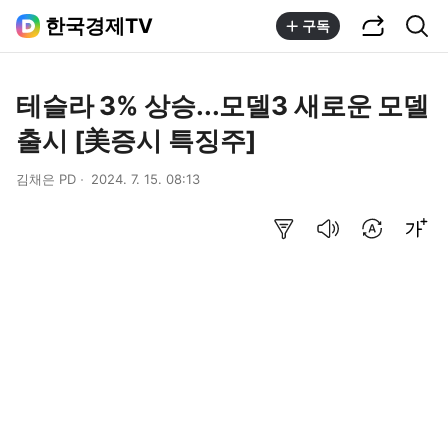
공유하기
통합검색
한국경제TV
구독
테슬라 3% 상승...모델3 새로운 모델
출시 [美증시 특징주]
김채은 PD
2024. 7. 15. 08:13
요약보기
음성으로 듣기
번역 설정
글씨크기 조절하기