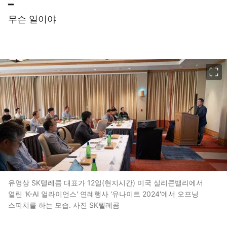
━
무슨 일이야
이미지 크게 보기
유영상 SK텔레콤 대표가 12일(현지시간) 미국 실리콘밸리에서
열린 'K-AI 얼라이언스' 연례행사 '유나이트 2024'에서 오프닝
스피치를 하는 모습. 사진 SK텔레콤