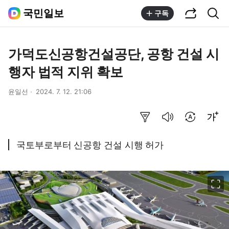
공유하기
통합검색
국민일보
구독
가덕도신공항건설공단, 공항 건설 시
행자 법적 지위 확보
윤일선
2024. 7. 12. 21:06
요약보기
음성으로 듣기
번역 설정
글씨크기 조절하기
국토부로부터 신공항 건설 시행 허가
이미지 크게 보기