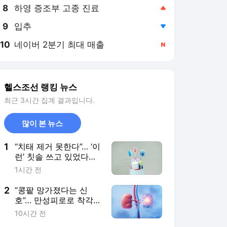
8
하영 증조부 고종 진료
,상승
9
입추
,하락
10
네이버 2분기 최대 매출
,신규
헬스조선 랭킹 뉴스
최근 3시간 집계 결과입니다.
많이 본 뉴스
1
“치태 제거 못한다”… ‘이
런’ 칫솔 쓰고 있었다면
당장 교체를
1시간 전
2
“콩팥 망가졌다는 신
호”… 만성피로로 착각
쉬워도, ‘이 증상’ 동반되
10시간 전
면 의심을