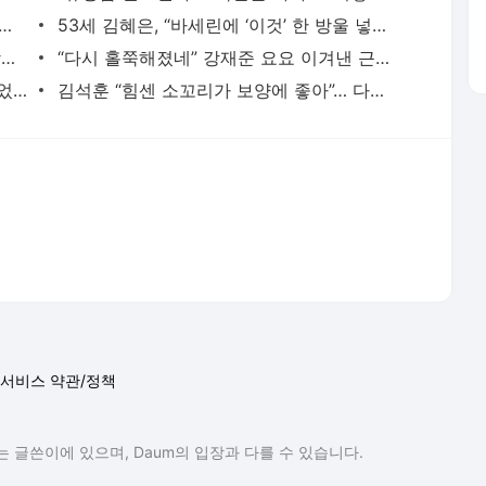
 안 나는 빵, 먹어도 괜찮겠지… ‘이런 경우’라면 과감히 버려라
53세 김혜은, “바세린에 ‘이것’ 한 방울 넣어 마사지”… 잔주름 없앤다는데?
[의학칼럼] 여름철 식중독과 허혈성 대장염… 결정적 차이는 ‘혈변’
“다시 홀쭉해졌네” 강재준 요요 이겨낸 근황… 실천한 ‘두 가지’ 봤더니?
“치태 제거 못한다”… ‘이런’ 칫솔 쓰고 있었다면 당장 교체를
김석훈 “힘센 소꼬리가 보양에 좋아”… 다른 부위보다 특별할까?
서비스 약관/정책
 글쓴이에 있으며, Daum의 입장과 다를 수 있습니다.