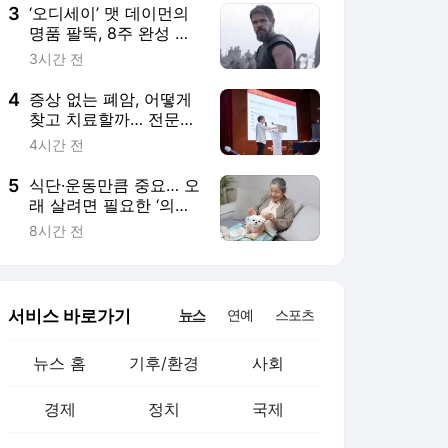
3
‘오디세이’ 맷 데이먼의
명품 팔뚝, 8주 완성 비
결 있다
3시간 전
4
증상 없는 폐암, 어떻게
찾고 치료할까… 전문의
들이 답했다
4시간 전
5
식단·운동만큼 중요… 오
래 살려면 필요한 ‘의외
의 조건’
8시간 전
서비스 바로가기
뉴스
연예
스포츠
뉴스 홈
기후/환경
사회
경제
정치
국제