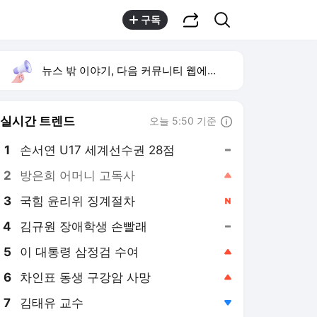
공유하기
검색
구독
뉴스 밖 이야기, 다음 커뮤니티 웹에서 보기
실시간 트렌드
오늘 5:50 기준
툴팁보기
1
손서연 U17 세계선수권 28점
,유지
2
방은희 어머니 고독사
,상승
3
국힘 윤리위 징계절차
,신규
4
김규원 장애학생 손빨래
,유지
5
이 대통령 삼정검 수여
,상승
6
차인표 동생 구강암 사망
,상승
7
김태유 교수
,하락