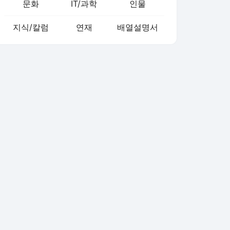
문화
IT/과학
인물
지식/칼럼
연재
배열설명서