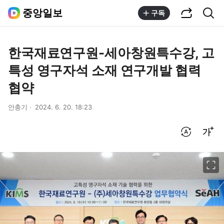
공유하기
통합검색
중앙일보
구독
한국재료연구원-세아창원특수강, 고
특성 영구자석 소재 연구개발 협력
협약
안충기
2024. 6. 20. 18:23
번역 설정
글씨크기 조절하기
이미지 크게 보기