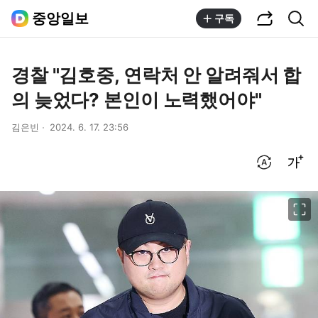
공유하기
통합검색
중앙일보
구독
경찰 "김호중, 연락처 안 알려줘서 합
의 늦었다? 본인이 노력했어야"
김은빈
2024. 6. 17. 23:56
번역 설정
글씨크기 조절하기
이미지 크게 보기