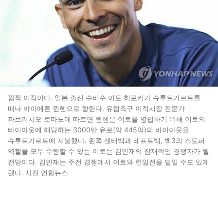
깜짝 이적이다. 일본 출신 수비수 이토 히로키가 슈투트가르트를
떠나 바이에른 뮌헨으로 향한다. 유럽축구 이적시장 전문가
파브리치오 로마노에 따르면 뮌헨은 이토를 영입하기 위해 이토의
바이아웃에 해당하는 3000만 유로(약 445억)의 바이아웃을
슈투트가르트에 지불했다. 왼쪽 센터백과 레프트백, 백3의 스토퍼
역할을 모두 수행할 수 있는 이토는 김민재의 잠재적인 경쟁자가 될
전망이다. 김민재는 주전 경쟁에서 이토와 한일전을 벌일 수도 있게
됐다. 사진 연합뉴스