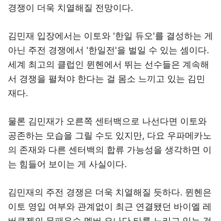
경쟁이 더욱 치열해질 전망이다.
김민재 입장에서는 이토와 '한일 듀오'를 결성하는 게
아닌 주전 경쟁에서 '한일전'을 벌일 수 있는 셈이다.
세계 최고의 클럽인 뮌헨에서 뛰는 선수들은 계속해
서 경쟁을 펼쳐야 한다는 걸 몸소 느끼고 있는 김민
재다.
물론 김민재가 오른쪽 센터백으로 나선다면 이토와
공존하는 모습을 그릴 수도 있지만, 다요 우파메카노
의 존재와 다른 센터백의 합류 가능성을 생각하면 이
는 힘들어 보이는 게 사실이다.
김민재의 주전 경쟁은 더욱 치열해질 듯하다. 뮌헨은
이토 영입 여부와 관계없이 최근 연결됐던 바이엘 레
버쿠젠의 무패우승 멤버 요나단 타를 노리고 있는 것