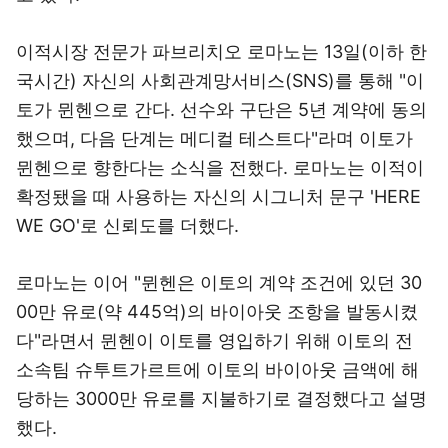
이적시장 전문가 파브리치오 로마노는 13일(이하 한
국시간) 자신의 사회관계망서비스(SNS)를 통해 "이
토가 뮌헨으로 간다. 선수와 구단은 5년 계약에 동의
했으며, 다음 단계는 메디컬 테스트다"라며 이토가
뮌헨으로 향한다는 소식을 전했다. 로마노는 이적이
확정됐을 때 사용하는 자신의 시그니처 문구 'HERE
WE GO'로 신뢰도를 더했다.
로마노는 이어 "뮌헨은 이토의 계약 조건에 있던 30
00만 유로(약 445억)의 바이아웃 조항을 발동시켰
다"라면서 뮌헨이 이토를 영입하기 위해 이토의 전
소속팀 슈투트가르트에 이토의 바이아웃 금액에 해
당하는 3000만 유로를 지불하기로 결정했다고 설명
했다.