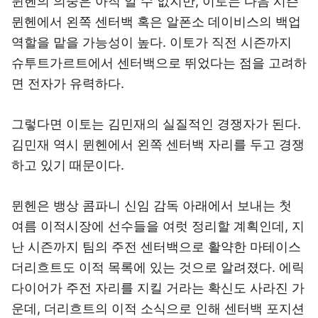
뮌헨의 의중은 아직 알 수 없지만, 이토는 다음 시즌
뮌헨에서 왼쪽 센터백 혹은 알폰소 데이비스의 백업
역할을 맡을 가능성이 높다. 이토가 직전 시즌까지
슈투트가르트에서 센터백으로 뛰었다는 점을 고려하
면 전자가 유력하다.
그렇다면 이토는 김민재의 실질적인 경쟁자가 된다.
김민재 역시 뮌헨에서 왼쪽 센터백 자리를 두고 경쟁
하고 있기 때문이다.
뮌헨은 뱅상 콤파니 신임 감독 아래에서 보내는 첫
여름 이적시장에 선수들을 여럿 정리할 계획인데, 지
난 시즌까지 팀의 주전 센터백으로 활약한 마테이스
더리흐트도 이적 목록에 있는 것으로 알려졌다. 에릭
다이어가 주전 자리를 지킬 거라는 확신도 사라진 가
운데, 더리흐트의 이적 소식으로 인해 센터백 포지션