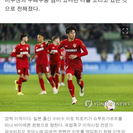
으로 전해졌다.
이미지 크게 보기
깜짝 이적이다. 일본 출신 수비수 이토 히로키가 슈투트가르트를
떠나 바이에른 뮌헨으로 향한다. 유럽축구 이적시장 전문가
파브리치오 로마노에 따르면 뮌헨은 이토를 영입하기 위해 이토의