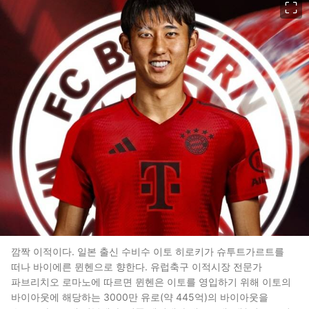
깜짝 이적이다. 일본 출신 수비수 이토 히로키가 슈투트가르트를
떠나 바이에른 뮌헨으로 향한다. 유럽축구 이적시장 전문가
파브리치오 로마노에 따르면 뮌헨은 이토를 영입하기 위해 이토의
바이아웃에 해당하는 3000만 유로(약 445억)의 바이아웃을