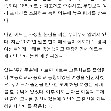
숙하다. 188cm로 신체조건도 준수하고, 무엇보다 여
러 포지션을 소화하는 능력 덕분에 높은 평가를 받는
다.
다만 이토는 사생활 논란을 겪은 수비수로 알려져 있
다. 지난 2022년 일본 현지 매체들이 이토가 두 명의
여성들에게 낙태를 종용했다고 주장하면서 이토는
때아닌 '낙태 논란'에 휩싸였다.
일본 '주간문춘'에 따르면 이토는 고등학교를 졸업한
뒤 초등학교와 중학교 동창이었던 여성을 임신시켰
으나, 이토가 출산을 반대한 탓에 해당 여성은 낙태
를 할 수밖에 없었다. 이후 이토는 다른 여성과 교제
한 끝에 그녀를 임신시켰는데 이번에도 출산을 거부
하면서 낙태를 종용했다.