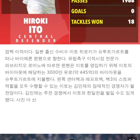
깜짝 이적이다. 일본 출신 수비수 이토 히로키가 슈투트가르트를
떠나 바이에른 뮌헨으로 향한다. 유럽축구 이적시장 전문가
파브리치오 로마노에 따르면 뮌헨은 이토를 영입하기 위해 이토의
바이아웃에 해당하는 3000만 유로(약 445억)의 바이아웃을
슈투트가르트에 지불했다. 왼쪽 센터백과 레프트백, 백3의 스토퍼
역할을 모두 수행할 수 있는 이토는 김민재의 잠재적인 경쟁자가 될
전망이다. 김민재는 주전 경쟁에서 이토와 한일전을 벌일 수도 있게
됐다. 사진 더 선
이미지 크게 보기