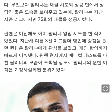
다. 무엇보다 팔리냐는 태클 시도와 성공 면에서 상
당히 좋은 모습을 보여주고 있는데, 팔리냐는 지난
시즌 리그에서만 75회의 태클을 성공시켰다.
뮌헨은 이전에도 이미 팔리냐 영입 시도를 한 적이
있었다. 지난해 여름 3선 미드필더 영입에 중점을 뒀
던 뮌헨은 팔리냐에게 관심을 보였고, 개인 합의까지
빠르게 이뤄냈다. 뮌헨 현지에서 메디컬 테스트를 마
친 팔리냐의 모습이 포착될 정도로 팔리냐의 뮌헨 이
적은 기정사실화된 분위기였다.
이미지 크게 보기