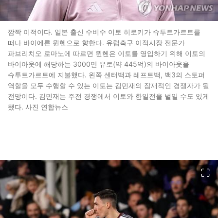
깜짝 이적이다. 일본 출신 수비수 이토 히로키가 슈투트가르트를
떠나 바이에른 뮌헨으로 향한다. 유럽축구 이적시장 전문가
파브리치오 로마노에 따르면 뮌헨은 이토를 영입하기 위해 이토의
바이아웃에 해당하는 3000만 유로(약 445억)의 바이아웃을
슈투트가르트에 지불했다. 왼쪽 센터백과 레프트백, 백3의 스토퍼
역할을 모두 수행할 수 있는 이토는 김민재의 잠재적인 경쟁자가 될
전망이다. 김민재는 주전 경쟁에서 이토와 한일전을 벌일 수도 있게
됐다. 사진 연합뉴스
이미지 크게 보기