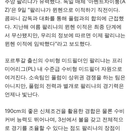
주앙 팔리냐가 유력했다. 독일 매체 '아벤트차이퉁(A
Z)'은 9일 "팔리냐가 뮌헨으로 이적하기 직전이다.
콤파니 감독과 대화를 통해 풀럼과의 합의에 근접했
다. 지난해 여름 팔리냐의 뮌헨 이적은 최종 단계에
서 무산됐지만, 우리의 정보에 따르면 이제 팔리냐는
뮌헨 이적에 임박했다"라고 보도했다.
포르투갈 출신의 수비형 미드필더인 팔리냐는 프리
미어리그(PL) 내 수준급 수비형 미드필더 자원으로
여겨진다. 소속팀인 풀럼이 상위권 경쟁을 하는 팀은
아니지만, 풀럼의 전력과 별개로 팔리냐의 경기력은
언제나 빛난다.
190cm의 좋은 신체조건을 활용한 경합은 물론 수비
커버 능력도 뛰어나며, 3선에서 볼을 갖고 전체적으
로 경기를 조율할 수 있다는 점도 팔리냐의 장점이