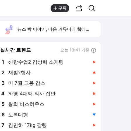
공유하기
검색
구독
뉴스 밖 이야기, 다음 커뮤니티 웹에서 보기
실시간 트렌드
오늘 13:41 기준
툴팁보기
1
신랑수업2 김상혁 소개팅
,신규
2
재벌x형사
,상승
3
미 7월 고용 감소
,신규
4
하영 4대째 의사 집안
,신규
5
황희 버스하우스
,신규
6
보복대행
,하락
7
김민하 17kg 감량
,신규