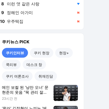
8
이런 엿 같은 사랑
,하락
9
정해인 아가미
,신규
10
우주떡집
,신규
쿠키뉴스
PICK
쿠키인터뷰
쿠키 현장
현장+
쿡리뷰
데스크 창
쿠키 여론조사
취재진담
메인 보컬 된 ‘낭만 오너’ 문
현준의 웃음 “목 관리 잘해
야죠” [쿠키인터뷰]
23시간 전
‘윌러’ 김정현이 느끼는 ‘에