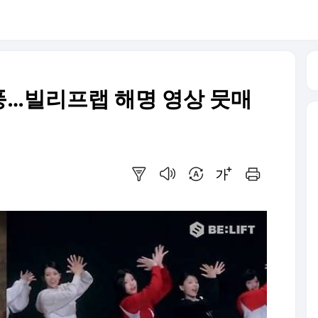
풍…빌리프랩 해명 영상 뭇매
요약보기
음성으로 듣기
번역 설정
글씨크기 조절하기
인쇄하기