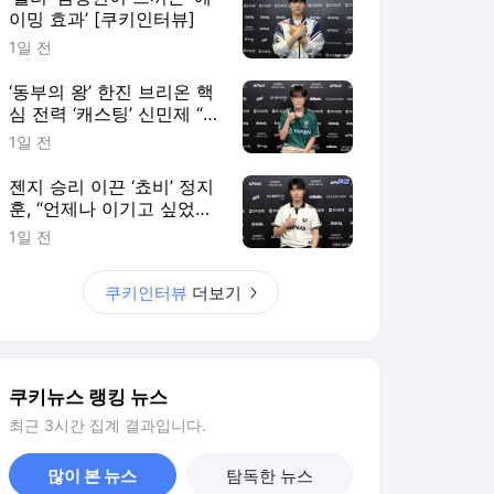
이밍 효과’ [쿠키인터뷰]
1일 전
‘동부의 왕’ 한진 브리온 핵
심 전력 ‘캐스팅’ 신민제 “팬
들에게 좋은 경기력으로 보
1일 전
답할 것” [쿠키 인터뷰]
젠지 승리 이끈 ‘쵸비’ 정지
훈, “언제나 이기고 싶었다”
[쿠키인터뷰]
1일 전
쿠키인터뷰
더보기
쿠키뉴스 랭킹 뉴스
최근 3시간 집계 결과입니다.
많이 본 뉴스
탐독한 뉴스