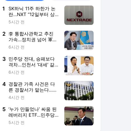
1
SK하닉 11주 하한가 논
란…NXT “12일부터 상·
하한가 주문 금지”
5시간 전
2
李 통합사관학교 추진
가속…정치권 넘어 軍
원로까지 반발
6시간 전
3
민주당 전대, 승패보다
격차…인천서 ‘대세’ 갈
릴까
6시간 전
4
경찰관 가족 사건은 다
른 경찰서가 맡는다…9
월부터 상피제 시행
4시간 전
5
‘누가 만들었나’ 싸움 된
레버리지 ETF…민주당
책임 공방
5시간 전