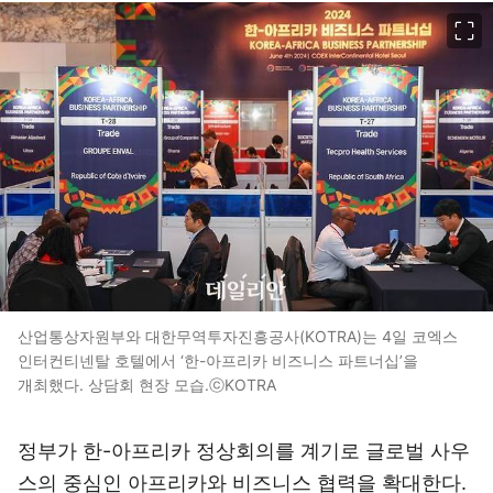
이미지 크게 보기
산업통상자원부와 대한무역투자진흥공사(KOTRA)는 4일 코엑스
인터컨티넨탈 호텔에서 ‘한-아프리카 비즈니스 파트너십’을
개최했다. 상담회 현장 모습.ⓒKOTRA
정부가 한-아프리카 정상회의를 계기로 글로벌 사우
스의 중심인 아프리카와 비즈니스 협력을 확대한다.