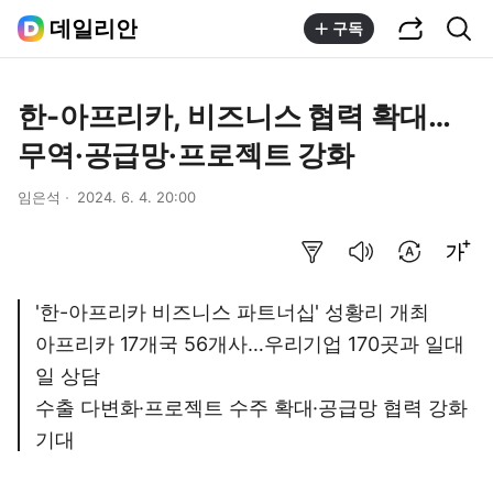
공유하기
통합검색
데일리안
구독
한-아프리카, 비즈니스 협력 확대…
무역·공급망·프로젝트 강화
임은석
2024. 6. 4. 20:00
요약보기
음성으로 듣기
번역 설정
글씨크기 조절하기
'한-아프리카 비즈니스 파트너십' 성황리 개최
아프리카 17개국 56개사…우리기업 170곳과 일대
일 상담
수출 다변화·프로젝트 수주 확대·공급망 협력 강화
기대