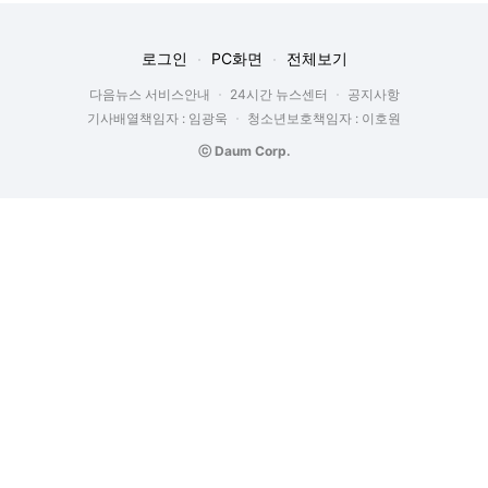
로그인
PC화면
전체보기
다음뉴스 서비스안내
24시간 뉴스센터
공지사항
기사배열책임자 : 임광욱
청소년보호책임자 : 이호원
ⓒ Daum Corp.