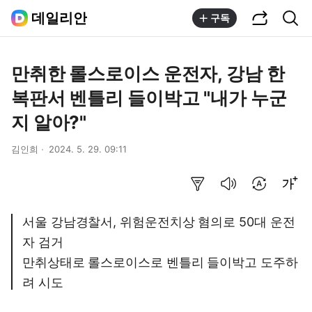
공유하기
통합검색
데일리안
구독
만취한 롤스로이스 운전자, 강남 한
복판서 벤틀리 들이박고 "내가 누군
지 알아?"
김인희
2024. 5. 29. 09:11
요약보기
음성으로 듣기
번역 설정
글씨크기 조절하기
서울 강남경찰서, 위험운전치상 혐의로 50대 운전
자 검거
만취상태로 롤스로이스로 벤틀리 들이박고 도주하
려 시도