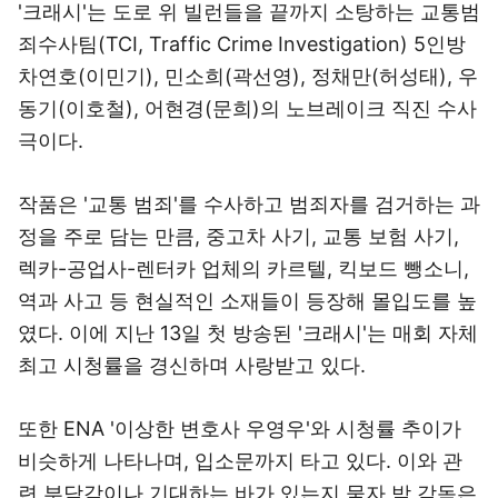
'크래시'는 도로 위 빌런들을 끝까지 소탕하는 교통범
죄수사팀(TCI, Traffic Crime Investigation) 5인방
차연호(이민기), 민소희(곽선영), 정채만(허성태), 우
동기(이호철), 어현경(문희)의 노브레이크 직진 수사
극이다.
작품은 '교통 범죄'를 수사하고 범죄자를 검거하는 과
정을 주로 담는 만큼, 중고차 사기, 교통 보험 사기,
렉카-공업사-렌터카 업체의 카르텔, 킥보드 뺑소니,
역과 사고 등 현실적인 소재들이 등장해 몰입도를 높
였다. 이에 지난 13일 첫 방송된 '크래시'는 매회 자체
최고 시청률을 경신하며 사랑받고 있다.
또한 ENA '이상한 변호사 우영우'와 시청률 추이가
비슷하게 나타나며, 입소문까지 타고 있다. 이와 관
련 부담감이나 기대하는 바가 있는지 묻자 박 감독은