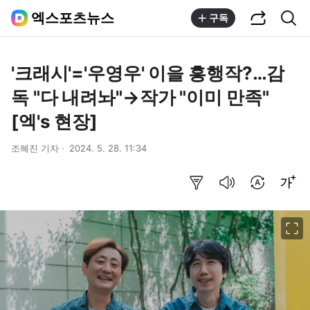
공유하기
통합검색
엑스포츠뉴스
구독
'크래시'='우영우' 이을 흥행작?…감
독 "다 내려놔"→작가 "이미 만족"
[엑's 현장]
조혜진 기자
2024. 5. 28. 11:34
요약보기
음성으로 듣기
번역 설정
글씨크기 조절하기
이미지 크게 보기