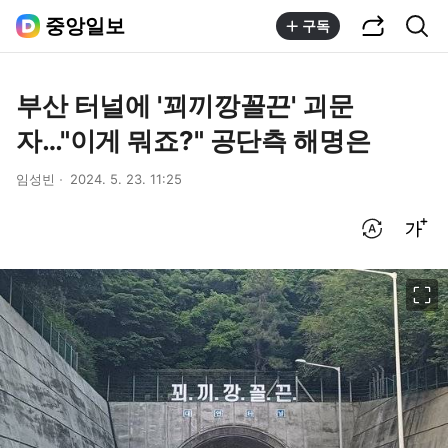
공유하기
통합검색
중앙일보
구독
부산 터널에 '꾀끼깡꼴끈' 괴문
자…"이게 뭐죠?" 공단측 해명은
임성빈
2024. 5. 23. 11:25
번역 설정
글씨크기 조절하기
이미지 크게 보기