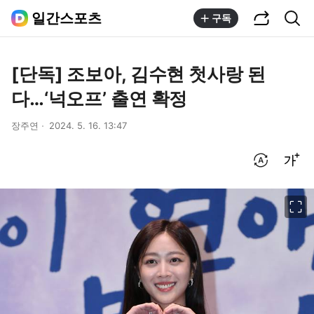
공유하기
통합검색
일간스포츠
구독
[단독] 조보아, 김수현 첫사랑 된
다…‘넉오프’ 출연 확정
장주연
2024. 5. 16. 13:47
번역 설정
글씨크기 조절하기
이미지 크게 보기