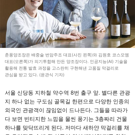
춘풍양조장은 배중술 번암주조 대표(사진 왼쪽)와 김원호 코스모엠
대표(오른쪽)가 의기투합해 만든 양조장이다. 인공지능(AI) 기술을
활용해 전통 발효 과정을 고스란히 구현해낸 고품질 막걸리로
관심을 받고 있다. (윤관식 기자)
서울 신당동 지하철 약수역 8번 출구 앞. 별다른 관광
지 하나 없는 구도심 골목길 한편으로 다양한 인종의
외국인 관광객이 끊임없이 드나든다. 그들을 따라가
다 보면 빈티지한 느낌을 물씬 풍기는 3층짜리 건물
하나를 맞닥뜨리게 된다. 저마다 새하얀 막걸리를 채