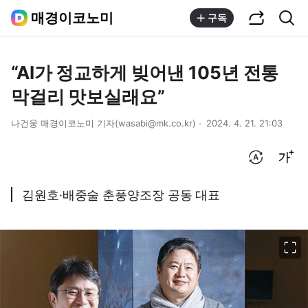
공유하기
통합검색
매경이코노미
구독
“AI가 정교하게 빚어낸 105년 전통
막걸리 맛보실래요”
나건웅 매경이코노미 기자(wasabi@mk.co.kr)
2024. 4. 21. 21:03
번역 설정
글씨크기 조절하기
김원호·배중술 춘풍양조장 공동 대표
이미지 크게 보기