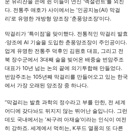
운 유리잔을 손에 쥔 이들이 연신 ‘엑설런트’를 외친
다. 전통주 애호가 사이에서는 ‘인공지능(AI) 막걸
리’로 유명한 개방형 양조장 ‘춘풍양조장’이다.
막걸리가 ‘특이점’을 맞이했다. 전통적인 막걸리 발효
·양조에 AI 기술을 도입한 춘풍양조장이 주인공이다.
업계 유명한 전통주 덕후인 김원호 대표, 그리고 전
북 장수군에서 3대째 술을 빚어온 배중술 번암주조
대표가 10년 넘는 논의 끝에 의기투합해 만들었다.
번암주조는 105년째 막걸리를 만들어오고 있는 한국
에서 가장 오래된 양조장 중 하나다.
“막걸리는 발효 과학의 정수라고 부를 만한, 전 세계
어디에 갖다놔도 뒤지지 않는 뛰어난 술입니다. 그런
데도 국내에서는 ‘싸구려 아재술’이라는 인식이 여전
히 강하죠. 세계에서 먹히는, K푸드 열풍의 또 다른