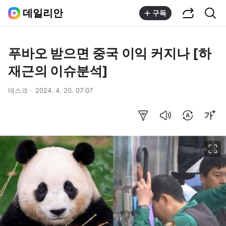
공유하기
통합검색
데일리안
구독
푸바오 받으면 중국 이익 커지나 [하
재근의 이슈분석]
데스크
2024. 4. 20. 07:07
요약보기
음성으로 듣기
번역 설정
글씨크기 조절하기
이미지 크게 보기