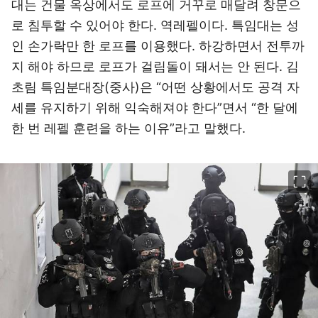
대는 건물 옥상에서도 로프에 거꾸로 매달려 창문으
로 침투할 수 있어야 한다. 역레펠이다. 특임대는 성
인 손가락만 한 로프를 이용했다. 하강하면서 전투까
지 해야 하므로 로프가 걸림돌이 돼서는 안 된다. 김
초림 특임분대장(중사)은 “어떤 상황에서도 공격 자
세를 유지하기 위해 익숙해져야 한다”면서 “한 달에
한 번 레펠 훈련을 하는 이유”라고 말했다.
이미지 크게 보기