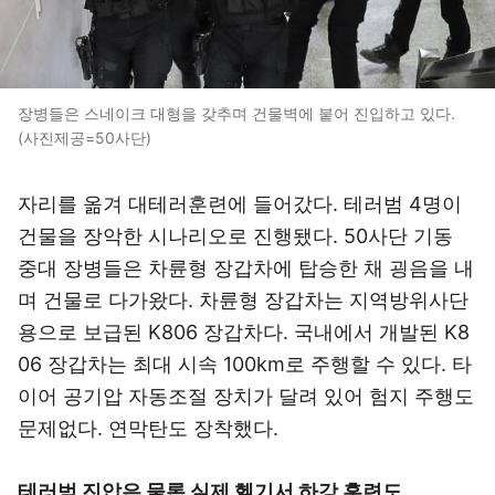
장병들은 스네이크 대형을 갖추며 건물벽에 붙어 진입하고 있다.
(사진제공=50사단)
자리를 옮겨 대테러훈련에 들어갔다. 테러범 4명이
건물을 장악한 시나리오로 진행됐다. 50사단 기동
중대 장병들은 차륜형 장갑차에 탑승한 채 굉음을 내
며 건물로 다가왔다. 차륜형 장갑차는 지역방위사단
용으로 보급된 K806 장갑차다. 국내에서 개발된 K8
06 장갑차는 최대 시속 100km로 주행할 수 있다. 타
이어 공기압 자동조절 장치가 달려 있어 험지 주행도
문제없다. 연막탄도 장착했다.
테러범 진압은 물론 실제 헬기서 하강 훈련도