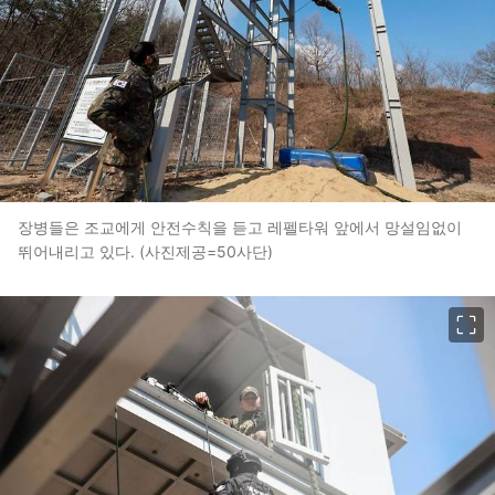
장병들은 조교에게 안전수칙을 듣고 레펠타워 앞에서 망설임없이
뛰어내리고 있다. (사진제공=50사단)
이미지 크게 보기