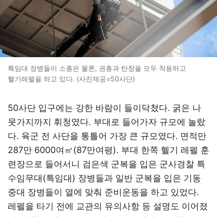
특임대 장병들이 소총은 물론, 권총과 탄창을 모두 착용하고
헬기레펠을 하고 있다. (사진제공=50사단)
50사단 입구에는 강한 바람이 들이닥쳤다. 굵은 나
뭇가지까지 휘청였다. 부대로 들어가자 규모에 놀랐
다. 육군 전 사단을 통틀어 가장 큰 규모였다. 면적만
287만 6000여㎡(87만여평). 부대 한쪽 헬기 레펠 훈
련장으로 들어서니 검은색 군복을 입은 군사경찰 특
수임무대(특임대) 장병들과 일반 군복을 입은 기동
중대 장병들이 열에 맞춰 준비운동을 하고 있었다.
레펠을 타기 전에 교관의 유의사항 등 설명도 이어졌