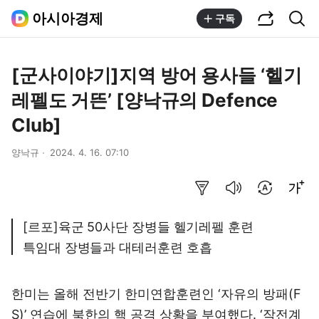
공유하기
통합검색
아시아경제
구독
[군사이야기]지역 방어 용사들 ‘헬기
레펠도 거뜬’ [양낙규의 Defence
Club]
양낙규
2024. 4. 16. 07:10
요약보기
음성으로 듣기
번역 설정
글씨크기 조절하기
[르포]육군 50사단 장병들 헬기레펠 훈련
특임대 장병들과 대테러훈련 호흡
한미는 올해 전반기 한미연합훈련인 ‘자유의 방패(F
S)’ 연습에 북한의 핵 공격 상황을 부여했다. ‘작전계