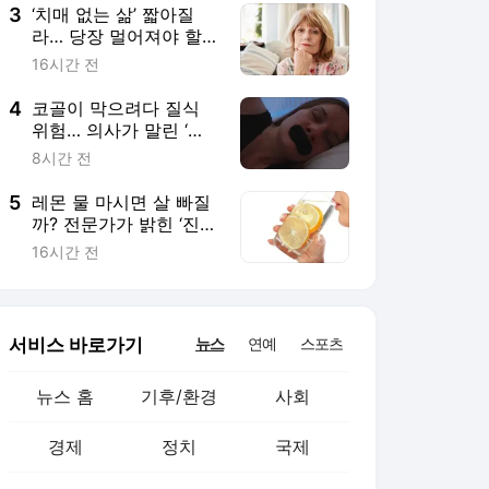
3
‘치매 없는 삶’ 짧아질
라… 당장 멀어져야 할
‘세 가지’는?
16시간 전
4
코골이 막으려다 질식
위험… 의사가 말린 ‘요
즘 유행’, 뭐야?
8시간 전
5
레몬 물 마시면 살 빠질
까? 전문가가 밝힌 ‘진짜
효과’는
16시간 전
서비스 바로가기
뉴스
연예
스포츠
뉴스 홈
기후/환경
사회
경제
정치
국제