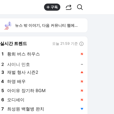
공유하기
검색
구독
뉴스 밖 이야기, 다음 커뮤니티 웹에서 보기
실시간 트렌드
오늘 21:59 기준
툴팁보기
1
황희 버스 하우스
,신규
2
샤이니 민호
,유지
3
재벌 형사 시즌2
,상승
4
하영 배우
,신규
5
아이유 장기하 BGM
,신규
6
오디세이
,신규
7
최성원 백혈병 완치
,하락