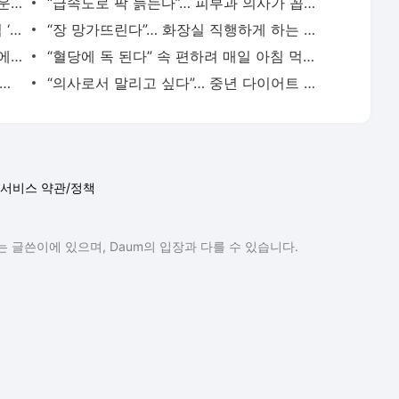
원로배우 신영균, 97세에도 지키는 놀라운 자기 관리법… 뭔지 보니?
“급속도로 팍 늙는다”… 피부과 의사가 꼽은 ‘뜻밖의 습관’은?
살 빠진 조현아, 다이어트 위해 끊은 음식 ‘한 가지’는?
“장 망가뜨린다”… 화장실 직행하게 하는 여름철 ‘위험 음식’ 3가지
“혈당 스파이크 막는다”… 전혜빈이 국수에 넣은 것, 뭐지?
“혈당에 독 된다” 속 편하려 매일 아침 먹었는데… 뭐지?
kg 감량’ 신성록… 마른 몸 만들려 했다는 운동, 뭘까?
“의사로서 말리고 싶다”… 중년 다이어트 망치는 ‘뜻밖의 음식’은?
서비스 약관/정책
 글쓴이에 있으며, Daum의 입장과 다를 수 있습니다.