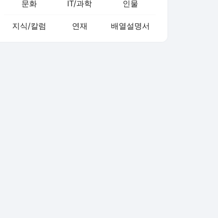
문화
IT/과학
인물
지식/칼럼
연재
배열설명서