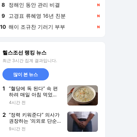
8
정해인 동안 관리 비결
,신규
9
고경표 류혜영 16년 친분
,신규
10
해이 조규찬 기러기 부부
,신규
헬스조선 랭킹 뉴스
최근 3시간 집계 결과입니다.
많이 본 뉴스
1
“혈당에 독 된다” 속 편
하려 매일 아침 먹었는
데… 뭐지?
4시간 전
2
“정력 키워준다” 의사가
권장하는 ‘의외로 단순
한’ 방법… 뭐야?
9시간 전