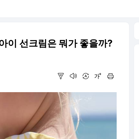
 아이 선크림은 뭐가 좋을까?
요약보기
음성으로 듣기
번역 설정
글씨크기 조절하기
인쇄하기