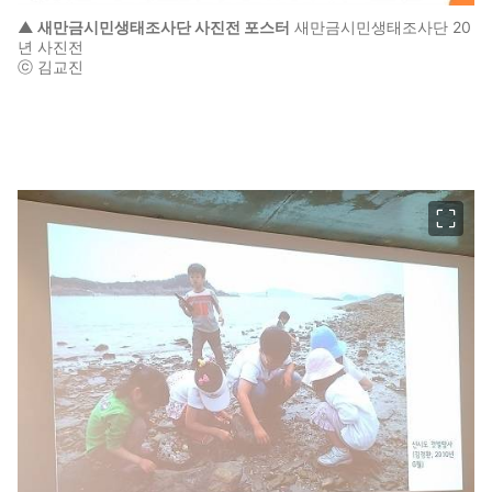
▲ 새만금시민생태조사단 사진전 포스터
새만금시민생태조사단 20
년 사진전
ⓒ 김교진
이미지 크게 보기