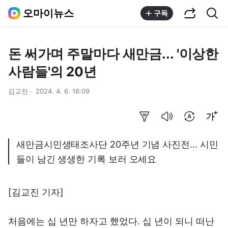
공유하기
통합검색
오마이뉴스
구독
돈 써가며 주말마다 새만금... '이상한
사람들'의 20년
김교진
2024. 4. 6. 16:09
요약보기
음성으로 듣기
번역 설정
글씨크기 조절하기
새만금시민생태조사단 20주년 기념 사진전... 시민
들이 남긴 생생한 기록 보러 오세요
[김교진 기자]
처음에는 십 년만 하자고 했었다. 십 년이 되니 떠난