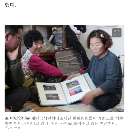
했다.
이미지 크게 보기
▲ 어민인터뷰
새만금시민생태조사단 문화팀원들이 계화도를 방문
하여 어민과 만나고 있다. 예전 사진을 보여주고 있는 여성어민.
ⓒ 김교진