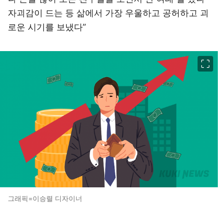
자괴감이 드는 등 삶에서 가장 우울하고 공허하고 괴
로운 시기를 보냈다”
이미지 크게 보기
그래픽=이승렬 디자이너