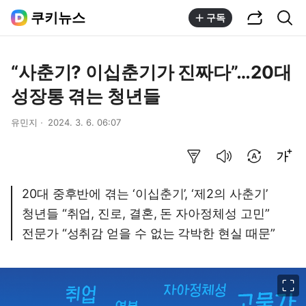
공유하기
통합검색
쿠키뉴스
구독
“사춘기? 이십춘기가 진짜다”…20대
성장통 겪는 청년들
유민지
2024. 3. 6. 06:07
요약보기
음성으로 듣기
번역 설정
글씨크기 조절하기
20대 중후반에 겪는 ‘이십춘기’, ‘제2의 사춘기’
청년들 “취업, 진로, 결혼, 돈 자아정체성 고민”
전문가 “성취감 얻을 수 없는 각박한 현실 때문”
이미지 크게 보기