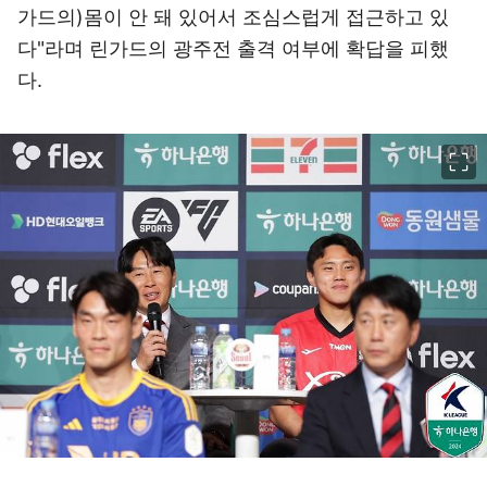
가드의)몸이 안 돼 있어서 조심스럽게 접근하고 있
다"라며 린가드의 광주전 출격 여부에 확답을 피했
다.
이미지 크게 보기