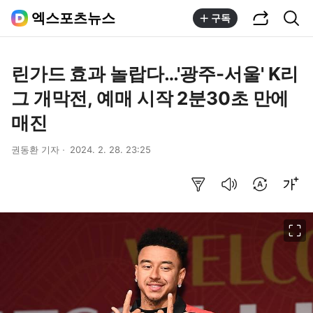
공유하기
통합검색
엑스포츠뉴스
구독
린가드 효과 놀랍다…'광주-서울' K리
그 개막전, 예매 시작 2분30초 만에
매진
권동환 기자
2024. 2. 28. 23:25
요약보기
음성으로 듣기
번역 설정
글씨크기 조절하기
이미지 크게 보기