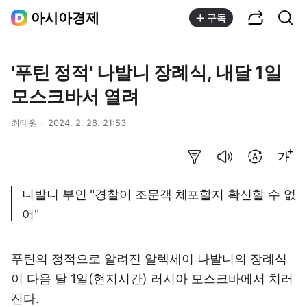
공유하기
통합검색
아시아경제
구독
'푸틴 정적' 나발니 장례식, 내달 1일
모스크바서 열려
최태원
2024. 2. 28. 21:53
요약보기
음성으로 듣기
번역 설정
글씨크기 조절하기
니발니 부인 "경찰이 조문객 체포할지 확신할 수 없
어"
푸틴의 정적으로 알려진 알렉세이 나발니의 장례식
이 다음 달 1일(현지시간) 러시아 모스크바에서 치러
진다.