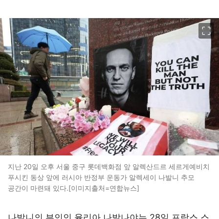
이미지 크게 보기
지난 20일 오후 서울 중구 롯데백화점 앞 알렉산드르 세르게예비치
푸시킨 동상 앞에 러시아 반정부 운동가 알렉세이 나발니 추모
공간이 마련돼 있다.[이미지출처=연합뉴스]
나발니의 부인인 율리아 나발나야는 28일 프랑스 스