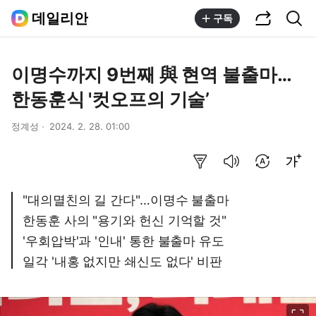
공유하기
통합검색
데일리안
구독
이명수까지 9번째 與 현역 불출마…
한동훈식 '컷오프의 기술’
정계성
2024. 2. 28. 01:00
요약보기
음성으로 듣기
번역 설정
글씨크기 조절하기
"대의멸친의 길 간다"…이명수 불출마
한동훈 사의 "용기와 헌신 기억할 것"
'우회압박'과 '인내' 통한 불출마 유도
일각 '내홍 없지만 쇄신도 없다' 비판
이미지 크게 보기