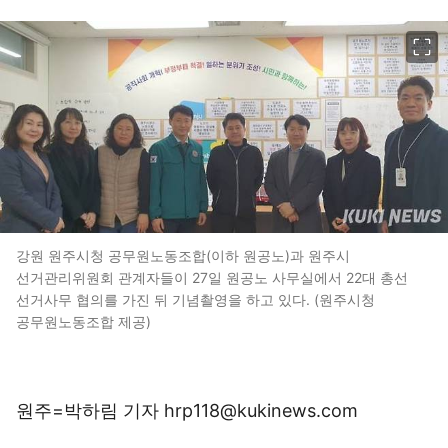
이미지 크게 보기
강원 원주시청 공무원노동조합(이하 원공노)과 원주시
선거관리위원회 관계자들이 27일 원공노 사무실에서 22대 총선
선거사무 협의를 가진 뒤 기념촬영을 하고 있다. (원주시청
공무원노동조합 제공)
원주=박하림 기자 hrp118@kukinews.com