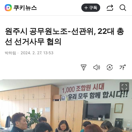
공유하기
통합검색
쿠키뉴스
구독
원주시 공무원노조-선관위, 22대 총
선 선거사무 협의
박하림
2024. 2. 27. 13:53
요약보기
음성으로 듣기
번역 설정
글씨크기 조절하기
이미지 크게 보기