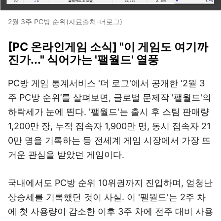
2월 3주 PC방 순위(자료출처-더로그)
[PC 온라인게임 소식] "이 게임도 여기까
진가..." 식어가는 '팰월드' 열풍
PC방 게임 통계서비스 '더 로그'에서 공개한 ‘2월 3
주 PC방 순위’를 살펴보면, 글로벌 문제작 '팰월드'의
하락세가 눈에 띈다. '팰월드'는 출시 후 스팀 판매량
1,200만 장, 누적 접속자 1,900만 명, 동시 접속자 21
0만 명을 기록하는 등 전세계 게임 시장에서 가장 뜨
거운 관심을 받았던 게임이다.
국내에서도 PC방 순위 10위권까지 진입하며, 엄청난
상승세를 기록했던 것이 사실. 이 '팰월드'는 2주 차
에 첫 사용량이 감소한 이후 3주 차에 전주 대비 사용