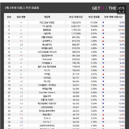
이미지 크게 보기