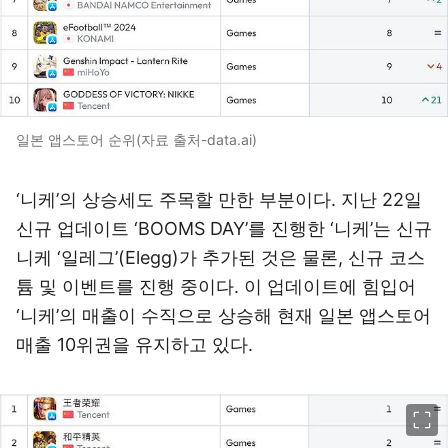
일본 앱스토어 순위(자료 출처-data.ai)
‘니케’의 상승세도 주목할 만한 부분이다. 지난 22일
신규 업데이트 ‘BOOMS DAY’를 진행한 ‘니케’는 신규
니케 ‘일레그’(Elegg)가 추가된 것은 물론, 신규 코스
튬 및 이벤트를 진행 중이다. 이 업데이트에 힘입어
‘니케’의 매출이 수직으로 상승해 현재 일본 앱스토어
매출 10위권을 유지하고 있다.
이미지 크게 보기