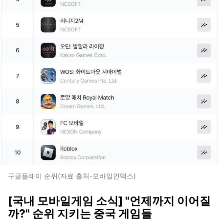
구글플레이 순위(자료 출처-모바일인덱스)
[국내 모바일게임 소식] "언제까지 이어질
까?" 순위 지키는 중국 게임들