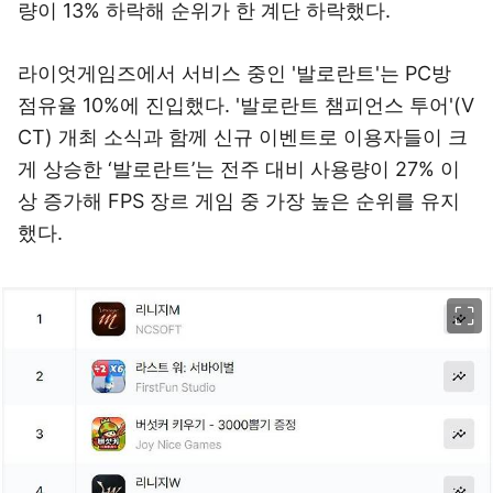
량이 13% 하락해 순위가 한 계단 하락했다.
라이엇게임즈에서 서비스 중인 '발로란트'는 PC방
점유율 10%에 진입했다. '발로란트 챔피언스 투어'(V
CT) 개최 소식과 함께 신규 이벤트로 이용자들이 크
게 상승한 ‘발로란트’는 전주 대비 사용량이 27% 이
상 증가해 FPS 장르 게임 중 가장 높은 순위를 유지
했다.
이미지 크게 보기