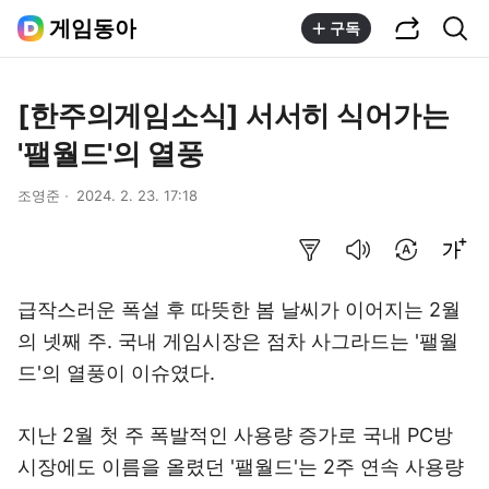
공유하기
통합검색
게임동아
구독
[한주의게임소식] 서서히 식어가는
'팰월드'의 열풍
조영준
2024. 2. 23. 17:18
요약보기
음성으로 듣기
번역 설정
글씨크기 조절하기
급작스러운 폭설 후 따뜻한 봄 날씨가 이어지는 2월
의 넷째 주. 국내 게임시장은 점차 사그라드는 '팰월
드'의 열풍이 이슈였다.
지난 2월 첫 주 폭발적인 사용량 증가로 국내 PC방
시장에도 이름을 올렸던 '팰월드'는 2주 연속 사용량