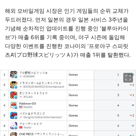
해외 모바일게임 시장은 인기 게임들의 순위 교체가
두드러졌다. 먼저 일본의 경우 일본 서비스 3주년을
기념해 순차적인 업데이트를 진행 중인 ‘블루아카이
브’가 매출 6위를 기록 중이며, 야구 시즌에 돌입해
다양한 이벤트를 진행한 코나미의 ‘프로야구 스피릿
츠A’(プロ野球スピリッツＡ)가 매출 1위를 탈환했다.
이미지 크게 보기