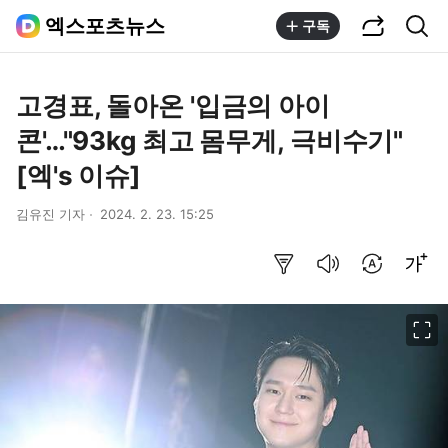
공유하기
통합검색
엑스포츠뉴스
구독
고경표, 돌아온 '입금의 아이
콘'…"93kg 최고 몸무게, 극비수기"
[엑's 이슈]
김유진 기자
2024. 2. 23. 15:25
요약보기
음성으로 듣기
번역 설정
글씨크기 조절하기
이미지 크게 보기