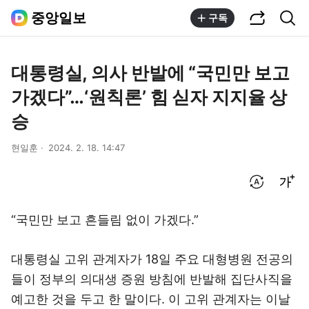
공유하기
통합검색
중앙일보
구독
대통령실, 의사 반발에 “국민만 보고
가겠다”…‘원칙론’ 힘 싣자 지지율 상
승
현일훈
2024. 2. 18. 14:47
번역 설정
글씨크기 조절하기
“국민만 보고 흔들림 없이 가겠다.”
대통령실 고위 관계자가 18일 주요 대형병원 전공의
들이 정부의 의대생 증원 방침에 반발해 집단사직을
예고한 것을 두고 한 말이다. 이 고위 관계자는 이날