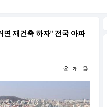
거면 재건축 하자" 전국 아파
번역 설정
글씨크기 조절하기
인쇄하기