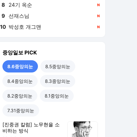
8
24기 옥순
,신규
9
선재스님
,신규
10
박성호 개그맨
,신규
중앙일보
PICK
8.6중앙의눈
8.5중앙의눈
8.4중앙의눈
8.3중앙의눈
8.2중앙의눈
8.1중앙의눈
7.31중앙의눈
[진중권 칼럼] 노무현을 소
비하는 방식