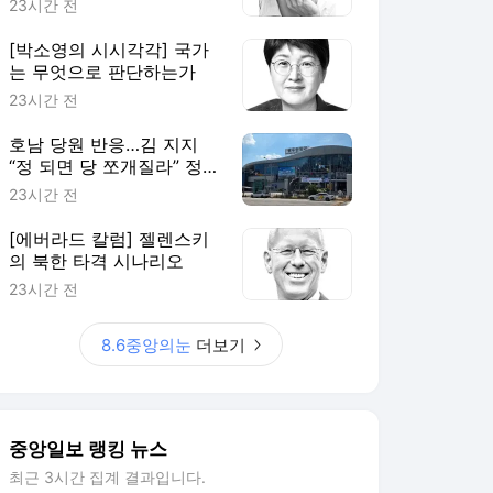
23시간 전
[박소영의 시시각각] 국가
는 무엇으로 판단하는가
23시간 전
호남 당원 반응…김 지지
“정 되면 당 쪼개질라” 정
지지 “과반으로 끝낼 것”
23시간 전
[김성탁의 민심풍향계]
[에버라드 칼럼] 젤렌스키
의 북한 타격 시나리오
23시간 전
8.6중앙의눈
더보기
중앙일보 랭킹 뉴스
최근 3시간 집계 결과입니다.