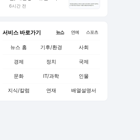
모들 “레테만 봤는데 주
6시간 전
소까지 털려”
서비스 바로가기
뉴스
연예
스포츠
뉴스 홈
기후/환경
사회
경제
정치
국제
문화
IT/과학
인물
지식/칼럼
연재
배열설명서