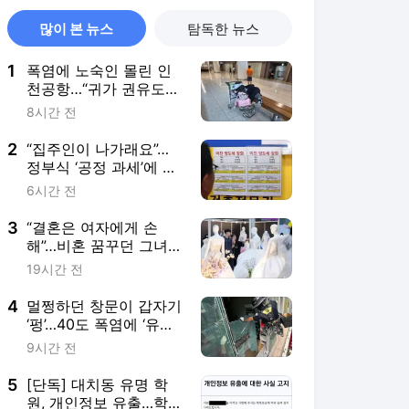
많이 본 뉴스
탐독한 뉴스
1
폭염에 노숙인 몰린 인
천공항…“귀가 권유도
안 통한다” 왜
8시간 전
2
“집주인이 나가래요”…
정부식 ‘공정 과세’에 불
안해진 세입자들
6시간 전
3
“결혼은 여자에게 손
해”…비혼 꿈꾸던 그녀
들, 이젠 혼인한다 왜
19시간 전
4
멀쩡하던 창문이 갑자기
‘펑’…40도 폭염에 ‘유리
폭탄’ 터진다
9시간 전
5
[단독] 대치동 유명 학
원, 개인정보 유출…학부