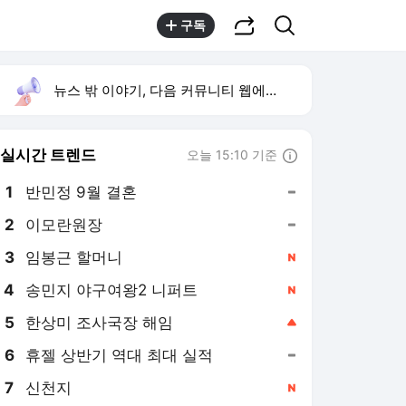
공유하기
검색
구독
뉴스 밖 이야기, 다음 커뮤니티 웹에서 보기
실시간 트렌드
오늘 15:10 기준
툴팁보기
1
반민정 9월 결혼
,유지
2
이모란원장
,유지
3
임봉근 할머니
,신규
4
송민지 야구여왕2 니퍼트
,신규
5
한상미 조사국장 해임
,상승
6
휴젤 상반기 역대 최대 실적
,유지
7
신천지
,신규