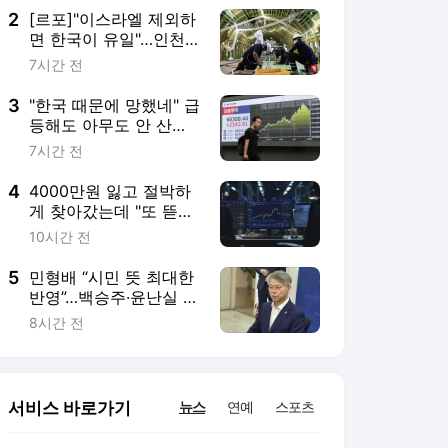
2
[르포]"이스라엘 제외하
면 한국이 유일"…인천
공항, '224조' 항공
7시간 전
MRO 거점 도약
3
"한국 때문에 망했네" 급
등해도 아무도 안 산
다…코스피 따라 출렁이
7시간 전
는 日증시
4
4000만원 잃고 절박하
게 찾아갔는데 "또 뜯겼
다"…악랄해진 리딩방
10시간 전
사기[장밋'빚'투자]②
5
민형배 “시민 뜻 최대한
반영”…백승주·윤난실 정
무부시장 지명(종합)
8시간 전
서비스 바로가기
뉴스
연예
스포츠