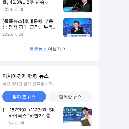
율, 46.3%…2주 연속↓
2026. 7. 26.
[폴폴뉴스]李대통령 부동
산 정책 평가 급락…'부동산
정책 잘한다' 3월 51%→ 7
2026. 7. 24.
월 26%
폴폴뉴스
더보기
아시아경제 랭킹 뉴스
최근 3시간 집계 결과입니다.
많이 본 뉴스
탐독한 뉴스
1
'167만원→117만원' SK
하이닉스 '하한가' 충
격…프리마켓 시초가 논
6시간 전
란