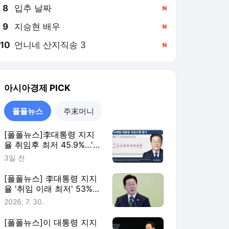
8
입추 날짜
,신규
9
지승현 배우
,신규
10
언니네 산지직송 3
,신규
아시아경제
PICK
폴폴뉴스
주末머니
[폴폴뉴스]李대통령 지지
율 취임후 최저 45.9%…'부
정평가, 긍정평가 앞서'
3일 전
[폴폴뉴스] 李대통령 지지
율 '취임 이래 최저' 53%…
민주 40%·국힘 21%
2026. 7. 30.
[폴폴뉴스]이 대통령 지지