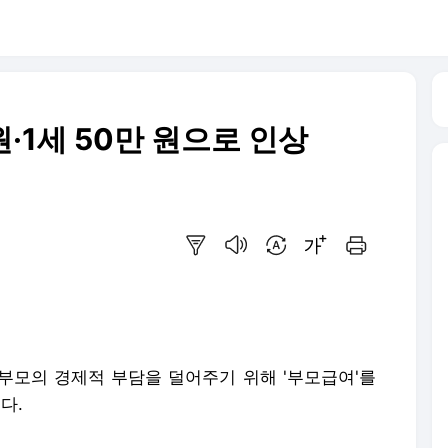
원·1세 50만 원으로 인상
요약보기
음성으로 듣기
번역 설정
글씨크기 조절하기
인쇄하기
 부모의 경제적 부담을 덜어주기 위해 '부모급여'를
다.