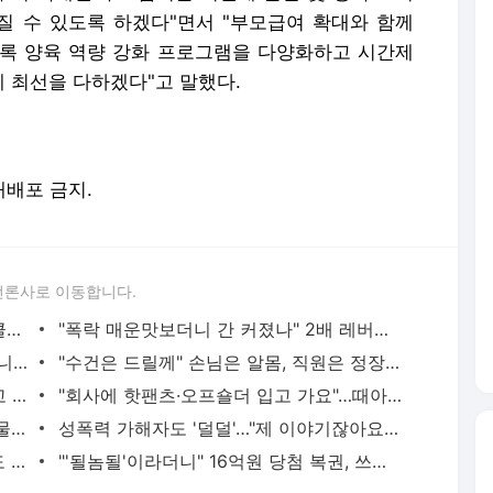
 수 있도록 하겠다"면서 "부모급여 확대와 함께
록 양육 역량 강화 프로그램을 다양화하고 시간제
 최선을 다하겠다"고 말했다.
 재배포 금지.
언론사로 이동합니다.
"선수 가슴이 갑자기 커졌다" 여자 사이클서 제기된 '브라 패드' 의혹
"폭락 매운맛보더니 간 커졌나" 2배 레버리지 막자 3배 짜리로 날아간 개미들
"해운대인데 뭐 어때" "그래도 마트는 아니지" 점점 뜨거워지는 '비키니 논쟁'
"수건은 드릴께" 손님은 알몸, 직원은 정장…美 식당이 꺼낸 '파격 생존법'
"내 딸보다도 어린데" 편의점에서 침 뱉고 욕설한 10대…경찰은 "미성년이라 처벌 어렵다"
"회사에 핫팬츠·오프숄더 입고 가요"…때아닌 출근 복장 논쟁에 '시끌'
"한국산 찝찝해, 그냥 버려라" 기껏 구호물품 보냈더니…日 누리꾼 '막말'
성폭력 가해자도 '덜덜'…"제 이야기잖아요" 피해자 체험하자 달라졌다 [르포]
조회수 2580만 '바나나킥 아기'에 농심도 '심쿵'…키보다 큰 대형 바나나킥 전달
"'될놈될'이라더니" 16억원 당첨 복권, 쓰레기차 2시간 뒤져 찾은 사연