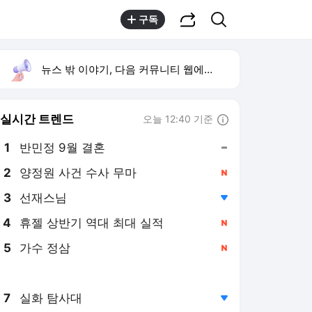
공유하기
검색
구독
뉴스 밖 이야기, 다음 커뮤니티 웹에서 보기
실시간 트렌드
오늘 12:40 기준
툴팁보기
1
반민정 9월 결혼
,유지
2
양정원 사건 수사 무마
,신규
3
선재스님
,하락
4
휴젤 상반기 역대 최대 실적
,신규
5
가수 정삼
,신규
6
이찬원 광고 23개
,하락
7
실화 탐사대
,하락