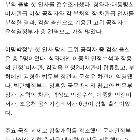
부의 출범 첫 인사를 전수조사했다. 청와대·대통령실
비서관급 이상 공직자와 각 부처의 장·차관급 인사를
분석한 결과, 검찰 출신으로 기용된 고위 공직자는
윤석열정부가 총 21명으로 가장 많았다.
이명박정부 첫 인사 당시 고위 공직자 중 검찰 출신
은 총 5명이었다. 청와대엔 이종찬 민정수석과 장용
석 민정1비서관, 김강욱 민정2비서관이 합류했고, 부
처에선 김경한 법무부 장관과 문성우 차관이 임명됐
다. 박근혜정부는 정홍원 국무총리와 황교안 법무부
장관, 김학의 차관, 곽상도 민정수석, 이중희 민정비
서관, 조응천 공직기강비서관 6명이 검찰 출신이었
다.
주요 국정 과제로 검찰개혁을 강조했던 문재인정부
는 사실상 검찰 출신을 배제한 인선을 진행했다. 이