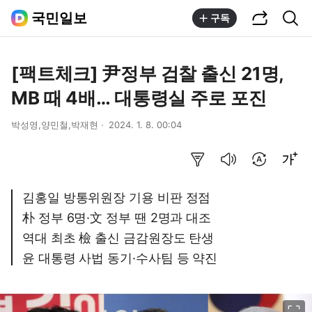
공유하기
통합검색
국민일보
구독
[팩트체크] 尹정부 검찰 출신 21명,
MB 때 4배… 대통령실 주로 포진
박성영,양민철,박재현
2024. 1. 8. 00:04
요약보기
음성으로 듣기
번역 설정
글씨크기 조절하기
김홍일 방통위원장 기용 비판 정점
朴 정부 6명·文 정부 땐 2명과 대조
역대 최초 檢 출신 금감원장도 탄생
윤 대통령 사법 동기·수사팀 등 약진
이미지 크게 보기