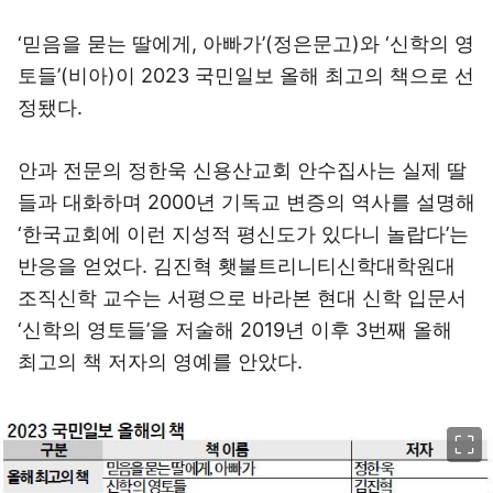
‘믿음을 묻는 딸에게, 아빠가’(정은문고)와 ‘신학의 영
토들’(비아)이 2023 국민일보 올해 최고의 책으로 선
정됐다.
안과 전문의 정한욱 신용산교회 안수집사는 실제 딸
들과 대화하며 2000년 기독교 변증의 역사를 설명해
‘한국교회에 이런 지성적 평신도가 있다니 놀랍다’는
반응을 얻었다. 김진혁 횃불트리니티신학대학원대
조직신학 교수는 서평으로 바라본 현대 신학 입문서
‘신학의 영토들’을 저술해 2019년 이후 3번째 올해
최고의 책 저자의 영예를 안았다.
이미지 크게 보기