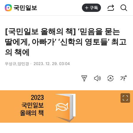
공유하기
통합검색
국민일보
구독
[국민일보 올해의 책] ‘믿음을 묻는
딸에게, 아빠가’ ‘신학의 영토들’ 최고
의 책에
우성규,양민경
2023. 12. 29. 03:04
요약보기
음성으로 듣기
번역 설정
글씨크기 조절하기
이미지 크게 보기