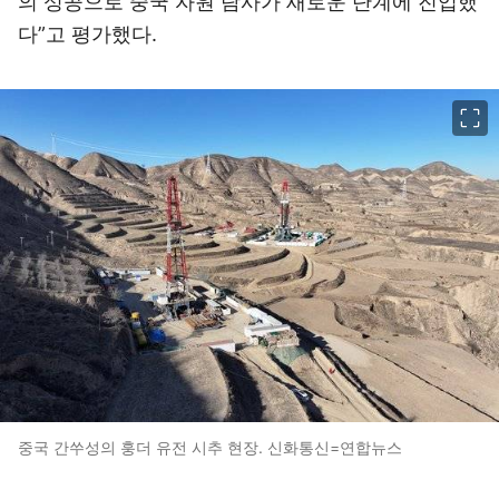
의 성공으로 중국 자원 탐사가 새로운 단계에 진입했
다”고 평가했다.
이미지 크게 보기
중국 간쑤성의 훙더 유전 시추 현장. 신화통신=연합뉴스