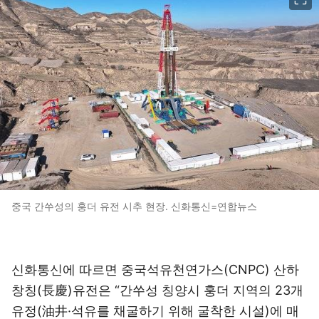
중국 간쑤성의 훙더 유전 시추 현장. 신화통신=연합뉴스
신화통신에 따르면 중국석유천연가스(CNPC) 산하
창칭(長慶)유전은 “간쑤성 칭양시 훙더 지역의 23개
유정(油井·석유를 채굴하기 위해 굴착한 시설)에 매