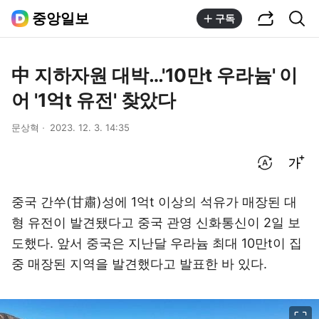
공유하기
통합검색
중앙일보
구독
中 지하자원 대박…'10만t 우라늄' 이
어 '1억t 유전' 찾았다
문상혁
2023. 12. 3. 14:35
번역 설정
글씨크기 조절하기
중국 간쑤(甘肅)성에 1억t 이상의 석유가 매장된 대
형 유전이 발견됐다고 중국 관영 신화통신이 2일 보
도했다. 앞서 중국은 지난달 우라늄 최대 10만t이 집
중 매장된 지역을 발견했다고 발표한 바 있다.
이미지 크게 보기