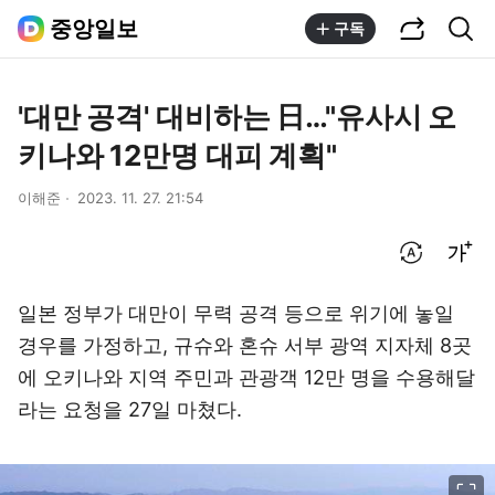
공유하기
통합검색
중앙일보
구독
'대만 공격' 대비하는 日…"유사시 오
키나와 12만명 대피 계획"
이해준
2023. 11. 27. 21:54
번역 설정
글씨크기 조절하기
일본 정부가 대만이 무력 공격 등으로 위기에 놓일
경우를 가정하고, 규슈와 혼슈 서부 광역 지자체 8곳
에 오키나와 지역 주민과 관광객 12만 명을 수용해달
라는 요청을 27일 마쳤다.
이미지 크게 보기