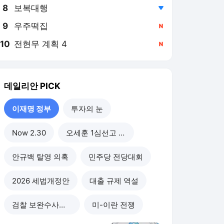
8
보복대행
,하락
9
우주떡집
,신규
10
전현무 계획 4
,신규
데일리안
PICK
이재명 정부
투자의 눈
Now 2.30
오세훈 1심선고 이후
안규백 탈영 의혹
민주당 전당대회
2026 세법개정안
대출 규제 역설
검찰 보완수사권 폐지
미-이란 전쟁