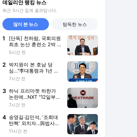
데일리안 랭킹 뉴스
최근 3시간 집계 결과입니다.
많이 본 뉴스
탐독한 뉴스
1
[단독] 천하람, 국회의원
최초 논산 훈련소 2박 3
일 '입소'…각개전투·야
5시간 전
간행군 한다
2
박지원이 본 호남 당
심…"李대통령과 1년 함
께한 김민석에 갈 것"
7시간 전
3
하닉 프리마켓 하한가
논란에…NXT "12일부터
상·하한가 주문금지"
7시간 전
4
송영길·김민석, '조희대
탄핵' 외치자…與법사위
원들 "즉시 대법관 제청
11시간 전
하라"