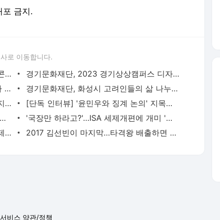
배포 금지.
론사로 이동합니다.
경기문화재단 문화예술 정책 대담 영상 콘텐츠 '지지씨 정책 프리즘' 공개
경기문화재단, 2023 경기상상캠퍼스 디자인 스튜디오 메이커톤 개최
경기문화재단 뮤지업숍 매출 8억 원 돌파 기념, 최대 70% 할인 이벤트
경기문화재단, 화성시 고려인들의 삶 나누는 '2023 이주 이야기 프로젝트' 개최
경기문화재단-용인문화재단, '용인 문화지구' 추진 위해 '맞손'
[단독 인터뷰] '윤민우와 징계 논의' 지목된 C교수 "윤리위원장, 외부와 논의 잘못된 행위"
통령, 6시간 부동산 2차 점검회의…"과감히 판단·실천하라"
'국장만 하라고?'…ISA 세제개편에 개미 '부글부글'
돈 안 되면 지원도 끝?…정동진독립영화제 예산 삭감이 던진 질문 [초점]
2017 김선빈이 마지막…타격왕 배출하면 우승 못 한다?
서비스 약관/정책