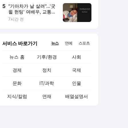
5
"기아차가 날 살려"…'굿
윌 헌팅' 여배우, 교통사
고때 타고 있던 차는?
7시간 전
서비스 바로가기
뉴스
연예
스포츠
뉴스 홈
기후/환경
사회
경제
정치
국제
문화
IT/과학
인물
지식/칼럼
연재
배열설명서