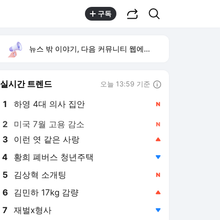
공유하기
검색
구독
뉴스 밖 이야기, 다음 커뮤니티 웹에서 보기
실시간 트렌드
오늘 13:59 기준
툴팁보기
1
하영 4대 의사 집안
,신규
2
미국 7월 고용 감소
,신규
3
이런 엿 같은 사랑
,상승
4
황희 폐버스 청년주택
,하락
5
김상혁 소개팅
,신규
6
김민하 17kg 감량
,상승
7
재벌x형사
,하락