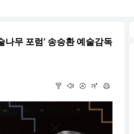
술나무 포럼’ 송승환 예술감독
요약보기
음성으로 듣기
번역 설정
글씨크기 조절하기
인쇄하기