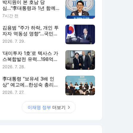
박지원이 본 호남 당
심…"李대통령과 1년 함께
한 김민석에 갈 것"
7시간 전
김용범 "주가 하락, 개인 투
자자 역동성 영향"…국민의
힘 "폭락이 국민 탓?"
2026. 7. 29.
‘대미투자 1호’로 텍사스 가
스복합발전 유력…198억弗
투입 검토
2026. 7. 28.
李대통령 "보유세 3배 인
상" 예고에…한성숙 총리가
꺼낸 이야기는?
2026. 7. 27.
이재명 정부
더보기