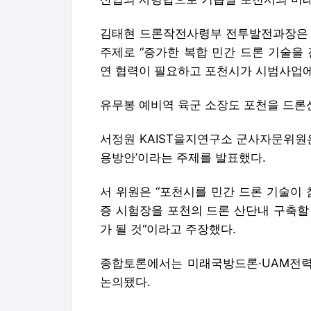
김태현 드론작전사령부 전투발전과장은 ‘
주제로 “증가한 복합 민간 드론 기술을
연 협력이 필요하고 포천시가 시범사업에
유무봉 예비역 육군 소장도 포천을 드론
서정원 KAIST을지연구소 군사자문위원
용방안’이라는 주제를 발표했다.
서 위원은 “포천시를 민간 드론 기술이
증 시험장을 포천의 드론 산단내 구축할
가 될 것“이라고 주장했다.
종합토론에서는 미래국방드론·UAM전력
논의됐다.