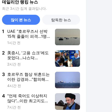
데일리안 랭킹 뉴스
최근 3시간 집계 결과입니다.
많이 본 뉴스
탐독한 뉴스
1
UAE “호르무즈서 선박
15척 줄줄이 피격…1명
사망·20명 부상”
1시간 전
2
美증시, '고용 쇼크'에도
웃었다…나스닥
1.3%↑·S&P 사상 최고
2시간 전
3
호르무즈 협상 뒤흔드는
이란 강경파…“합의해도
또 뒤집힌다”
4시간 전
4
“언제 죽어도 이상하지
않다”…이란 최고지도자
‘위독설’
7시간 전