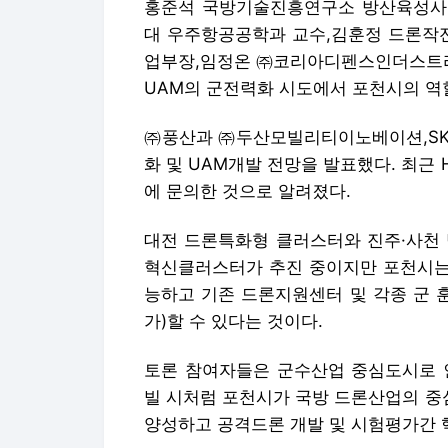
홍준석 국방기술진흥연구소 방산육성사업
대 우주항공공학과 교수,김훈정 드론작
업부장,임정온 ㈜코리아디펜스인더스트리 
UAM의 군전력화 시도에서 포천시의 역
㈜풍산과 ㈜두산모빌리티이노베이션,SK
화 및 UAM개발 전망을 발표했다. 최근
에 문의한 것으로 알려졌다.
대전 드론특화형 클러스터와 진주·사천 
혁신클러스터가 추진 중이지만 포천시는 
능하고 기존 드론지원센터 및 각종 군 
가)할 수 있다는 것이다.
토론 참여자들은 군수산업 중심도시로 인
빌 시처럼 포천시가 국방 드론산업의 중
양성하고 공격드론 개발 및 시험평가간 