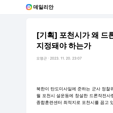
데일리안
[기획] 포천시가 왜 
지정돼야 하는가
오명근
2023. 11. 20. 23:07
북한이 탄도미사일에 준하는 군사 정찰위
월 포천시 설운동에 창설한 드론작전사
종합훈련센터 최적지로 포천시를 꼽고 있