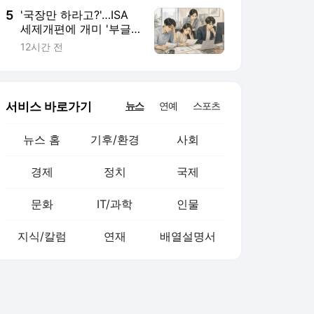
5
'국장만 하라고?'…ISA
세제개편에 개미 '부글
부글'
12시간 전
서비스 바로가기
뉴스
연예
스포츠
뉴스 홈
기후/환경
사회
경제
정치
국제
문화
IT/과학
인물
지식/칼럼
연재
배열설명서