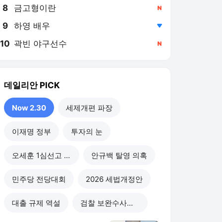
8
금고형이란
,신규
9
하영 배우
,하락
10
곽빈 야구선수
,신규
데일리안
PICK
Now 2.30
세제개편 파장
이재명 정부
투자의 눈
오세훈 1심선고 이후
안규백 탈영 의혹
민주당 전당대회
2026 세법개정안
대출 규제 역설
검찰 보완수사권 폐지