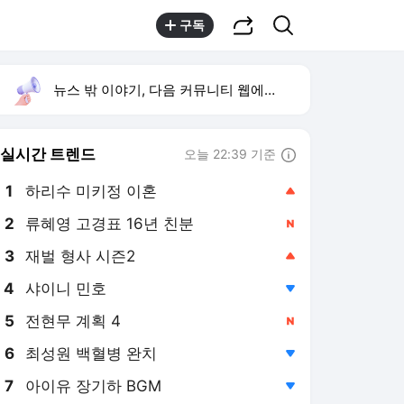
공유하기
검색
구독
뉴스 밖 이야기, 다음 커뮤니티 웹에서 보기
실시간 트렌드
오늘 22:39 기준
툴팁보기
1
하리수 미키정 이혼
,상승
2
류혜영 고경표 16년 친분
,신규
3
재벌 형사 시즌2
,상승
4
샤이니 민호
,하락
5
전현무 계획 4
,신규
6
최성원 백혈병 완치
,하락
7
아이유 장기하 BGM
,하락