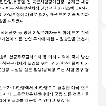
단장,류홍렬 전 육군시험평가단장, 송재근 세종
전사령부 전투발전처장,전정규 한화시스템 UAM사
사업부장이 패널로 참가, 민군 드론 기술 발전과
할을 피력했다.
텔레콤㈜ 등 방산 기업관계자들도 참여,드론 전력
 H기업이 드론 산업 투자에 대한 지원방안을 포천시
방위 항공우주클러스터 등 여러 지역에 국내 방산
첨단무기체계 도입을 위한 군·산·학·연 협력이 가
훈련장 시설을 십분 활용(공격형 드론 시험·연구 평
구가 10만명에서 40만명으로 급증한 미국 헌츠
심이 돼 드론종합훈련센터에서 군용 드론 전문가를
핵심 인프라를 제공할 수 있다고 보았다.