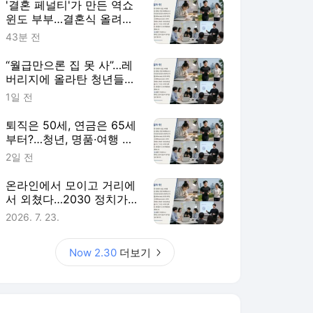
'결혼 페널티'가 만든 역쇼
윈도 부부…결혼식 올려도
혼인신고 미룬다 [Now
43분 전
2.30]
“월급만으론 집 못 사”…레
버리지에 올라탄 청년들
[Now 2.30]
1일 전
퇴직은 50세, 연금은 65세
부터?…청년, 명품·여행 대
신 노후준비 [Now 2.30]
2일 전
온라인에서 모이고 거리에
서 외쳤다…2030 정치가
달라졌다 [Now 2.30]
2026. 7. 23.
Now 2.30
더보기