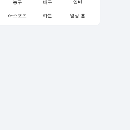
농구
배구
일반
e-스포츠
카툰
영상 홈