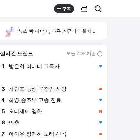
공유하기
검색
구독
뉴스 밖 이야기, 다음 커뮤니티 웹에서 보기
실시간 트렌드
오늘 7:02 기준
툴팁보기
1
방은희 어머니 고독사
,하락
2
노원 40.2도 기록
,신규
3
차인표 동생 구강암 사망
,상승
4
하영 증조부 고종 진료
,하락
5
오디세이 영화
,신규
6
입추
,하락
7
아이유 장기하 노래 선곡
,상승