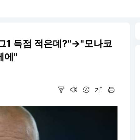
그1 득점 적은데?"→"모나코
제에"
요약보기
음성으로 듣기
번역 설정
글씨크기 조절하기
인쇄하기