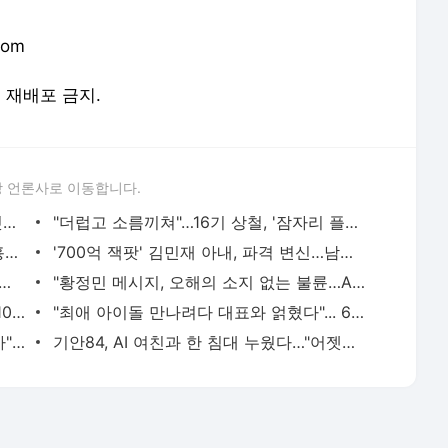
com
및 재배포 금지.
 언론사로 이동합니다.
이해인, 속옷 하나 걸치고…'19금 시구' 잇는 레전드 영상
"더럽고 소름끼쳐"…16기 상철, '잠자리 플러팅'까지 '5개월 논란史' [엑's 이슈]
"가족·지인에 섞여 분장실 침입"…규현, 흉기 난동 목격→제지 중 피해 [엑's 이슈]
'700억 잭팟' 김민재 아내, 파격 변신…남편 반응 달달하네
 미스맥심 우승자' 김갑주, 새 프로필 공개…리즈 경신
"황정민 메시지, 오해의 소지 없는 불륜…A씨는 스토킹" 현직 변호사 해석 [엑's 이슈]
[공식] 불참 멤버 없다…블랙핑크, '데뷔 10주년' 전원 참석
"최애 아이돌 만나려다 대표와 얽혔다"... 6억뷰 웹툰 원작 '최애의 사원'
'야윈' 황재균·'반쪽' 오은영…"딴사람 같아" 측근도 놀란 감량법 뭐길래 [엑's 이슈]
기안84, AI 여친과 한 침대 누웠다…"어젯밤 어땠어?" (기이안 연애)