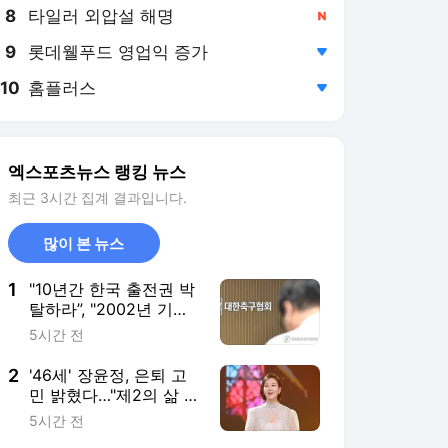
8
타일러 외압설 해명
,신규
9
롯데웰푸드 영업익 증가
,하락
10
홈플러스
,하락
엑스포츠뉴스 랭킹 뉴스
최근 3시간 집계 결과입니다.
많이 본 뉴스
1
"10년간 한국 출전권 박
탈하라”, "2002년 기록
삭제하라"…전세계 난리!
5시간 전
英 매체 "FIFA 공식 제재
도 가능"→'심판 성접대
2
'46세' 장윤정, 은퇴 고
스캔들' 일파만파
민 밝혔다…"제2의 삶 뭘
로 살까" (장공장)
5시간 전