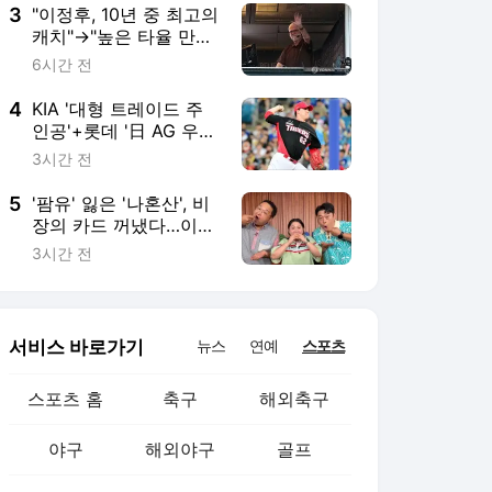
3
"이정후, 10년 중 최고의
캐치"→"높은 타율 만드
는 특별한 타자"…한국
6시간 전
인 이렇게 극찬했는데,
SF 전설의 해설위원 36
4
KIA '대형 트레이드 주
년 끝 은퇴
인공'+롯데 '日 AG 우
완' 포함 11명, 상무야구
3시간 전
단 최종 합격…26년 12
월 입대→28년 6월 전
5
'팜유' 잃은 '나혼산', 비
역
장의 카드 꺼냈다…이름
부터 묵직 [★해시태그]
3시간 전
서비스 바로가기
뉴스
연예
스포츠
스포츠 홈
축구
해외축구
야구
해외야구
골프