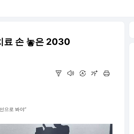
료 손 놓은 2030
요약보기
음성으로 듣기
번역 설정
글씨크기 조절하기
인쇄하기
선으로 봐야”