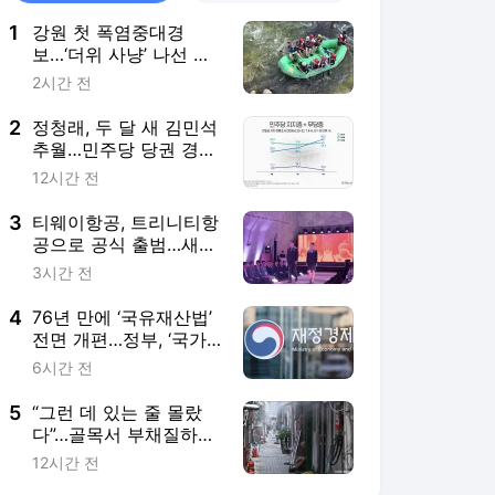
1
강원 첫 폭염중대경
보…‘더위 사냥’ 나선 래
프팅[쿠키포토]
2시간 전
2
정청래, 두 달 새 김민석
추월…민주당 당권 경쟁
‘초박빙’
12시간 전
3
티웨이항공, 트리니티항
공으로 공식 출범…새
이름에 새 옷 입었다 [현
3시간 전
장+]
4
76년 만에 ‘국유재산법’
전면 개편…정부, ‘국가
자산기본법’ 제정 추진
6시간 전
5
“그런 데 있는 줄 몰랐
다”…골목서 부채질하는
쪽방촌 주민들 [무(無),
12시간 전
더위쉼터③]