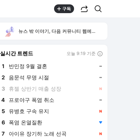
공유하기
검색
구독
뉴스 밖 이야기, 다음 커뮤니티 웹에서 보기
실시간 트렌드
오늘 9:19 기준
툴팁보기
1
반민정 9월 결혼
,유지
2
음문석 무명 시절
,유지
3
휴젤 상반기 매출 성장
,신규
4
프로야구 폭염 취소
,유지
5
유병호 구속 유지
,신규
6
폭염 온열질환
,하락
7
아이유 장기하 노래 선곡
,신규