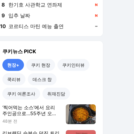
8
한기호 사관학교 연좌제
,신규
9
입추 날짜
,신규
10
코르티스 마틴 예능 출연
,유지
쿠키뉴스
PICK
현장+
쿠키 현장
쿠키인터뷰
쿡리뷰
데스크 창
쿠키 여론조사
취재진담
‘찍어먹는 소스’에서 요리
주인공으로…55주년 오뚜
기 케챂의 재발견 [현장+]
48분 전
리브랜딩 승부수 던진 트리