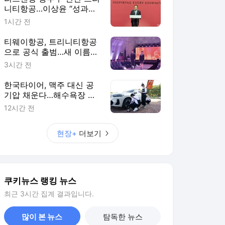
니티항공…이상윤 “성과로
증명하겠다” [현장+]
1시간 전
티웨이항공, 트리니티항공
으로 공식 출범…새 이름에
새 옷 입었다 [현장+]
3시간 전
한국타이어, 맥주 대신 공
기압 채운다…해수욕장 누
빈 ‘타이어보이’ [현장+]
12시간 전
현장+
더보기
쿠키뉴스 랭킹 뉴스
최근 3시간 집계 결과입니다.
많이 본 뉴스
탐독한 뉴스