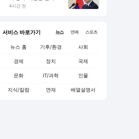
전면 재검토 지시
4시간 전
서비스 바로가기
뉴스
연예
스포츠
뉴스 홈
기후/환경
사회
경제
정치
국제
문화
IT/과학
인물
지식/칼럼
연재
배열설명서