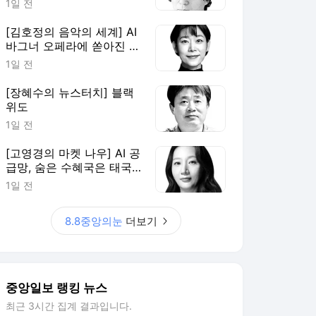
1일 전
[김호정의 음악의 세계] AI
바그너 오페라에 쏟아진 야
유
1일 전
[장혜수의 뉴스터치] 블랙
위도
1일 전
[고영경의 마켓 나우] AI 공
급망, 숨은 수혜국은 태국·
말레이시아
1일 전
8.8중앙의눈
더보기
중앙일보 랭킹 뉴스
최근 3시간 집계 결과입니다.