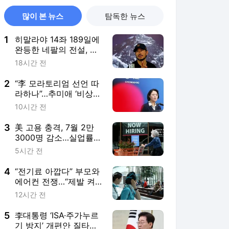
많이 본 뉴스
탐독한 뉴스
1
히말라야 14좌 189일에
완등한 네팔의 전설, 결
국 산으로 떠났다
18시간 전
2
“李 모라토리엄 선언 따
라하나”…추미애 ‘비상선
언’ 與서도 난색
10시간 전
3
美 고용 충격, 7월 2만
3000명 감소…실업률도
감소해 엇갈린 신호
5시간 전
4
“전기료 아깝다” 부모와
에어컨 전쟁…“제발 켜
라” 속타는 자식 결국
12시간 전
5
李대통령 ‘ISA·주가누르
기 방지’ 개편안 질타…