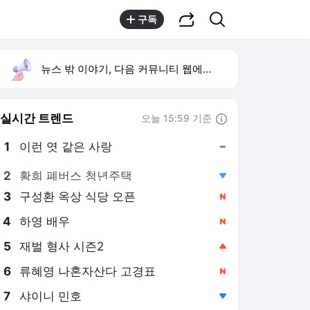
공유하기
검색
구독
뉴스 밖 이야기, 다음 커뮤니티 웹에서 보기
실시간 트렌드
오늘 15:59 기준
툴팁보기
1
이런 엿 같은 사랑
,유지
2
황희 폐버스 청년주택
,하락
3
구성환 옥상 식당 오픈
,신규
4
하영 배우
,신규
5
재벌 형사 시즌2
,상승
6
류혜영 나혼자산다 고경표
,신규
7
샤이니 민호
,하락