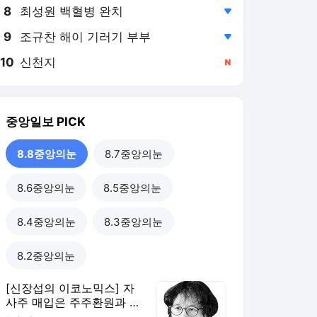
8
최성원 백혈병 완치
,하락
9
조규찬 해이 기러기 부부
,하락
10
신천지
,신규
중앙일보
PICK
8.8중앙의눈
8.7중앙의눈
8.6중앙의눈
8.5중앙의눈
8.4중앙의눈
8.3중앙의눈
8.2중앙의눈
[신장섭의 이코노믹스] 자
사주 매입은 주주환원과 무
관, 단기 투기 부추길 뿐