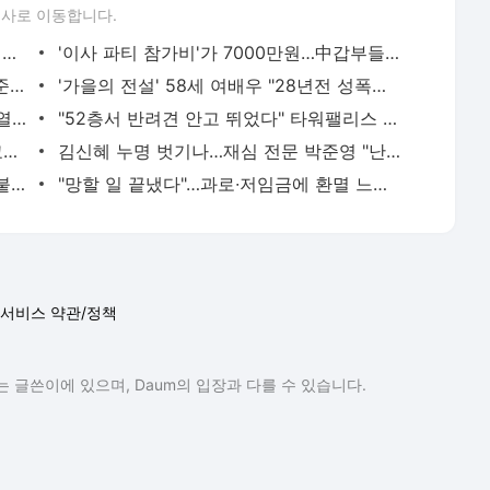
론사로 이동합니다.
최순실 파문에도 “지소미아”…“누가 보면 제정신 아니었다” [박근혜 회고록 3] | 중앙일보
'이사 파티 참가비'가 7000만원…中갑부들 일본행 택한 이유 [세계 한잔] | 중앙일보
K9 80발중 3발만 北 적중? 위성이 알려준 '연평 포격전 진실’ | 중앙일보
'가을의 전설' 58세 여배우 "28년전 성폭력 당했다"…소송 제기 | 중앙일보
라켓 부순 권순우, 비매너 여파? 유빈과 열애 5개월 만에 결별 | 중앙일보
"52층서 반려견 안고 뛰었다" 타워팰리스 화재, 150명 대피소동 | 중앙일보
파리 '빈대' 출몰 또…이번엔 고등학교, 교사·학생 등교 거부했다 | 중앙일보
김신혜 누명 벗기나…재심 전문 박준영 "난 오해 받아도 돼요" [박성우의 사이드바] | 중앙일보
"월 100만원 더 줄게, 가지마요" 전공의 붙잡는 지자체 안간힘 | 중앙일보
"망할 일 끝냈다"…과로∙저임금에 환멸 느낀 中젊은층 '퇴직파티' | 중앙일보
서비스 약관/정책
 글쓴이에 있으며, Daum의 입장과 다를 수 있습니다.