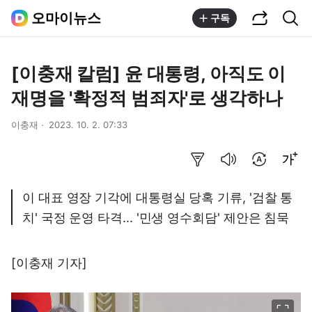
공유하기
통합검색
오마이뉴스
구독
[이충재 칼럼] 윤 대통령, 아직도 이
재명을 '확정적 범죄자'로 생각하나
이충재
2023. 10. 2. 07:33
요약보기
음성으로 듣기
번역 설정
글씨크기 조절하기
이 대표 영장 기각에 대통령실 당혹 기류, '검찰 통
치' 국정 운영 타격... '민생 영수회담' 제안은 침묵
[이충재 기자]
이미지 크게 보기